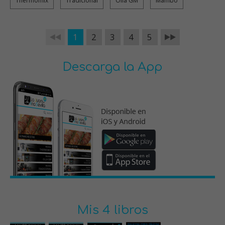
Thermomix
Tradicional
Olla GM
Mambo
1
2
3
4
5
Descarga la App
Mis 4 libros