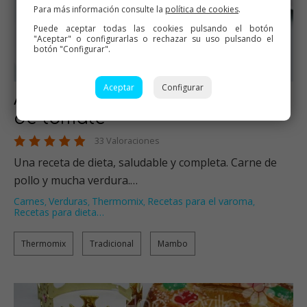
Para más información consulte la
política de cookies
.
Puede aceptar todas las cookies pulsando el botón
"Aceptar" o configurarlas o rechazar su uso pulsando el
botón "Configurar".
Aceptar
Configurar
Albóndigas de pollo en salsa
de tomate
33 Valoraciones
Una receta de dieta, saludable y completa. Carne de
pollo y mucha verdura.…
Carnes
Verduras
Thermomix
Recetas para el varoma
,
,
,
,
Recetas para dieta
…
Thermomix
Tradicional
Mambo