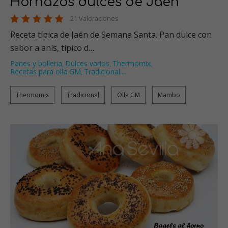
Hornazos dulces de Jaén
21 Valoraciones
Receta típica de Jaén de Semana Santa. Pan dulce con
sabor a anís, típico d…
Panes y bolleria
Dulces varios
Thermomix
,
,
,
Recetas para olla GM
Tradicional
…
,
Thermomix
Tradicional
Olla GM
Mambo