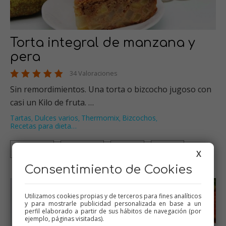
Torta integral de manzana y
pera
34 Valoraciones
Sin remordimientos. Una torta o bizcocho jugoso con
casi un Kilo de fruta. …
Tartas
Dulces varios
Thermomix
Bizcochos
,
,
,
,
Recetas para dieta
…
Thermomix
Tradicional
Olla GM
Mambo
X
Consentimiento de Cookies
Utilizamos cookies propias y de terceros para fines analíticos
y para mostrarle publicidad personalizada en base a un
perfil elaborado a partir de sus hábitos de navegación (por
ejemplo, páginas visitadas).