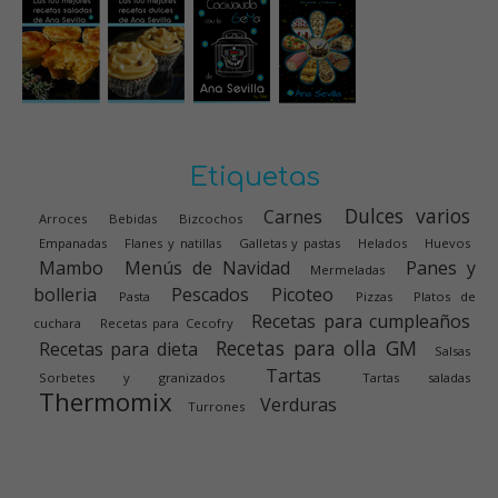
Etiquetas
Dulces varios
Carnes
Arroces
Bebidas
Bizcochos
Empanadas
Flanes y natillas
Galletas y pastas
Helados
Huevos
Mambo
Menús de Navidad
Panes y
Mermeladas
bolleria
Pescados
Picoteo
Pasta
Pizzas
Platos de
Recetas para cumpleaños
cuchara
Recetas para Cecofry
Recetas para olla GM
Recetas para dieta
Salsas
Tartas
Sorbetes y granizados
Tartas saladas
Thermomix
Verduras
Turrones