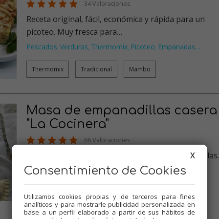
34 Valoraciones
Receta original, fácil, económica y rápida para un
picoteo. Muy fresca para…
Pescados
Verduras
Thermomix
Picoteo
Empanadas
…
,
,
,
,
Thermomix
Tradicional
Mambo
Masa de empanadillas casera
"La Cocinera"
66 Valoraciones
X
Con 4 ingredientes, masa de obleas de empanadillas.
Están hasta mas ricas q…
Consentimiento de Cookies
Thermomix
Empanadas
Tradicional
Mambo
,
,
,
Utilizamos cookies propias y de terceros para fines
analíticos y para mostrarle publicidad personalizada en
Thermomix
Tradicional
Mambo
base a un perfil elaborado a partir de sus hábitos de