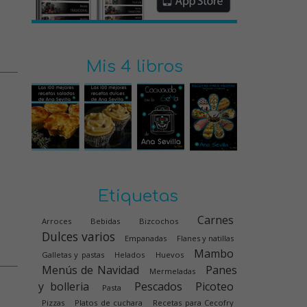
Mis 4 libros
Etiquetas
Carnes
Arroces
Bebidas
Bizcochos
Dulces varios
Empanadas
Flanes y natillas
Mambo
Galletas y pastas
Helados
Huevos
Menús de Navidad
Panes
Mermeladas
y bolleria
Pescados
Picoteo
Pasta
Pizzas
Platos de cuchara
Recetas para Cecofry