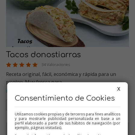
Tacos donostiarras
34 Valoraciones
Receta original, fácil, económica y rápida para un
picoteo. Muy fresca para…
X
Pescados
Verduras
Thermomix
Picoteo
Empanadas
…
,
,
,
,
Consentimiento de Cookies
Thermomix
Tradicional
Mambo
Utilizamos cookies propias y de terceros para fines analíticos
y para mostrarle publicidad personalizada en base a un
perfil elaborado a partir de sus hábitos de navegación (por
ejemplo, páginas visitadas).