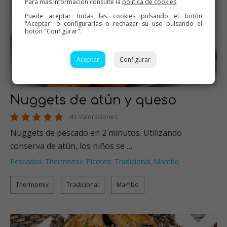
Para más información consulte la
política de cookies
.
Puede aceptar todas las cookies pulsando el botón
"Aceptar" o configurarlas o rechazar su uso pulsando el
botón "Configurar".
Aceptar
Configurar
Nuggets de atún y queso
41 Valoraciones
Nuggets de pescado en 2 minutos. Utilizando
conserva de atún, los niños se …
Pescados
Thermomix
Picoteo
Tradicional
Mambo
,
,
,
,
Thermomix
Tradicional
Mambo