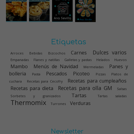
Etiquetas
Dulces varios
Carnes
Arroces
Bebidas
Bizcochos
Empanadas
Flanes y natillas
Galletas y pastas
Helados
Huevos
Mambo
Menús de Navidad
Panes y
Mermeladas
bolleria
Pescados
Picoteo
Pasta
Pizzas
Platos de
Recetas para cumpleaños
cuchara
Recetas para Cecofry
Recetas para olla GM
Recetas para dieta
Salsas
Tartas
Sorbetes y granizados
Tartas saladas
Thermomix
Verduras
Turrones
Newsletter