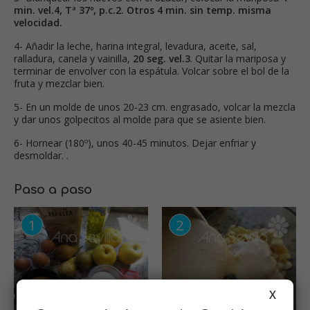
min. vel.4, Tª 37º, p.c.2.
Otros 4 min. sin temp. misma
velocidad.
4- Añadir la leche, harina integral, levadura, aceite, sal,
ralladura, canela y vainilla,
20 seg. vel.3
. Quitar la mariposa y
terminar de envolver con la espátula. Volcar sobre el bol de la
fruta y mezclar bien.
5- En un molde de unos 20-23 cm. engrasado, volcar la mezcla
y dar unos golpecitos al molde para que se asiente bien.
6- Hornear (180º), unos 40-45 minutos. Dejar enfriar y
desmoldar. .
Paso a paso
X