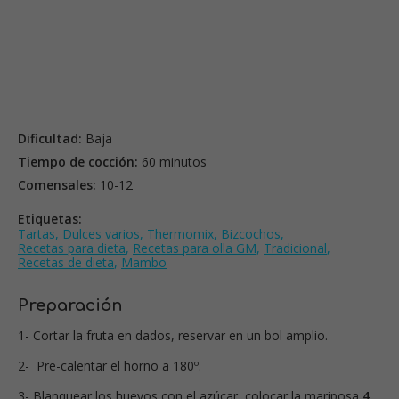
Dificultad:
Baja
Tiempo de cocción:
60 minutos
Comensales:
10-12
Etiquetas:
Tartas
,
Dulces varios
,
Thermomix
,
Bizcochos
,
Recetas para dieta
,
Recetas para olla GM
,
Tradicional
,
Recetas de dieta
,
Mambo
Preparación
1- Cortar la fruta en dados, reservar en un bol amplio.
2- Pre-calentar el horno a 180º.
3- Blanquear los huevos con el azúcar, colocar la mariposa
4