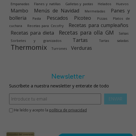
Empanadas
Flanes y natillas
Galletas y pastas
Helados
Huevos
Mambo
Menús de Navidad
Panes y
Mermeladas
bolleria
Pescados
Picoteo
Pasta
Pizzas
Platos de
Recetas para cumpleaños
cuchara
Recetas para Cecofry
Recetas para olla GM
Recetas para dieta
Salsas
Tartas
Sorbetes y granizados
Tartas saladas
Thermomix
Verduras
Turrones
Newsletter
Suscríbete a nuestra newsletter y enterate de todo
ENVIAR
He leído y acepto la
política de privacidad