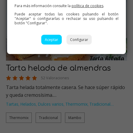
Para más información consulte la
política de cookies
.
Puede aceptar todas las cookies pulsando el botón
"Aceptar" o configurarlas o rechazar su uso pulsando el
botón "Configurar".
Aceptar
Configurar
Tarta helada de almendras
52 Valoraciones
Tarta helada totalmente casera. Se hace súper rápido
y queda cremosísima.…
Tartas
Helados
Dulces varios
Thermomix
Tradicional
…
,
,
,
,
Thermomix
Tradicional
Mambo