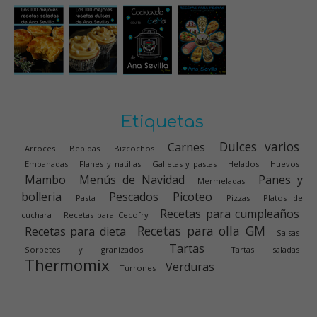
Etiquetas
Dulces varios
Carnes
Arroces
Bebidas
Bizcochos
Empanadas
Flanes y natillas
Galletas y pastas
Helados
Huevos
Mambo
Menús de Navidad
Panes y
Mermeladas
bolleria
Pescados
Picoteo
Pasta
Pizzas
Platos de
Recetas para cumpleaños
cuchara
Recetas para Cecofry
Recetas para olla GM
Recetas para dieta
Salsas
Tartas
Sorbetes y granizados
Tartas saladas
Thermomix
Verduras
Turrones