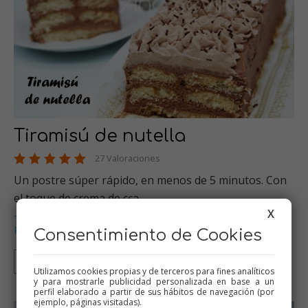
Tiramisú de nutella
27 Valoraciones
Un postre súper rápido, en menos de 5 minutos. Con
el toque de crema de cca…
X
Tartas
Dulces varios
Thermomix
Especial Navidad
,
,
,
,
Recetas para cumpleaños
…
Consentimiento de Cookies
Thermomix
Tradicional
Mambo
Utilizamos cookies propias y de terceros para fines analíticos
y para mostrarle publicidad personalizada en base a un
perfil elaborado a partir de sus hábitos de navegación (por
ejemplo, páginas visitadas).