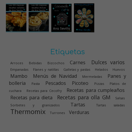
Etiquetas
Dulces varios
Carnes
Arroces
Bebidas
Bizcochos
Empanadas
Flanes y natillas
Galletas y pastas
Helados
Huevos
Mambo
Menús de Navidad
Panes y
Mermeladas
bolleria
Pescados
Picoteo
Pasta
Pizzas
Platos de
Recetas para cumpleaños
cuchara
Recetas para Cecofry
Recetas para olla GM
Recetas para dieta
Salsas
Tartas
Sorbetes y granizados
Tartas saladas
Thermomix
Verduras
Turrones