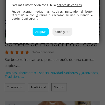
Para más información consulte la
política de cookies
.
Puede aceptar todas las cookies pulsando el botón
"Aceptar" o configurarlas o rechazar su uso pulsando el
botón "Configurar".
Aceptar
Configurar
Sorbete de mandarina al cava
34 Valoraciones
Sorbete refrescante o para después de una comida
copiosa.…
Bebidas
Thermomix
Especial Navidad
Sorbetes y granizados
,
,
,
,
Tradicional
…
Thermomix
Tradicional
Mambo