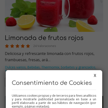
Limonada de frutos rojos
24 Valoraciones
Deliciosa y refrescante limonada con frutos rojos,
frambuesas, fresas, ará…
Dulces varios
Bebidas
Thermomix
Sorbetes y granizados
,
,
,
,
Tradicional
…
X
Consentimiento de Cookies
Thermomix
Tradicional
Mambo
Utilizamos cookies propias y de terceros para fines analíticos
y para mostrarle publicidad personalizada en base a un
perfil elaborado a partir de sus hábitos de navegación (por
ejemplo, páginas visitadas).