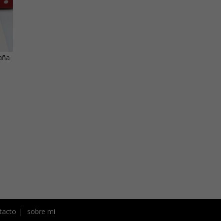
aña
tacto
sobre mi