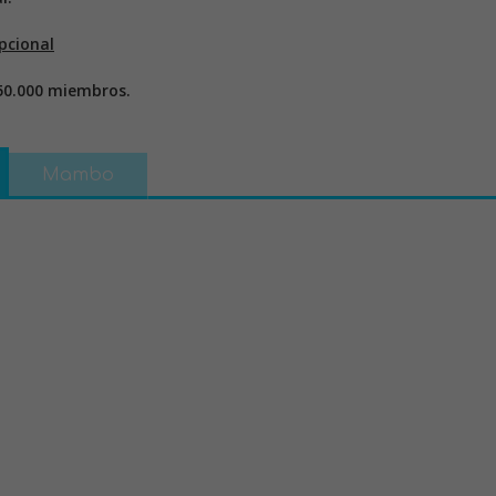
pcional
50.000 miembros.
Mambo