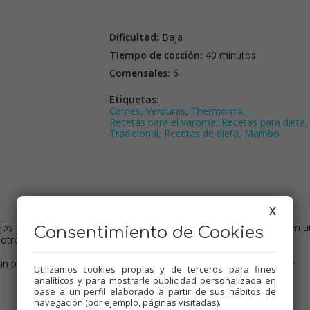
Dificultad:
Baja
Tiempo de cocción:
40 minutos
Comensales:
6
Etiquetas:
Carnes
,
Verduras
,
Thermomix
,
Recetas para el varoma
,
Recetas para dieta
,
Tradicional
,
Recetas de dieta
,
Mambo
X
jos y perejil majados, sal, pan, la leche, huevo y pimienta. Llevar en u
Consentimiento de Cookies
otro.
n poco de aceite. Dorarlas con un poco de aceite pasándolas por
Utilizamos cookies propias y de terceros para fines
analíticos y para mostrarle publicidad personalizada en
base a un perfil elaborado a partir de sus hábitos de
navegación (por ejemplo, páginas visitadas).