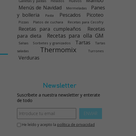
Mambo
Galletas y pastas
Helados
Huevos
Menús de Navidad
Panes
Mermeladas
y bolleria
Pescados
Picoteo
Pasta
Pizzas
Platos de cuchara
Recetas para Cecofry
Recetas para cumpleaños
Recetas
Recetas para olla GM
para dieta
Tartas
Salsas
Sorbetes y granizados
Tartas
Thermomix
saladas
Turrones
Verduras
Newsletter
Suscríbete a nuestra newsletter y enterate
de todo
ENVIAR
He leído y acepto la
política de privacidad