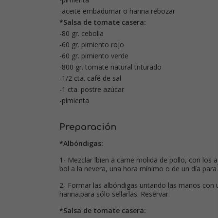
-aceite embadurnar o harina rebozar
*Salsa de tomate casera:
-80 gr. cebolla
-60 gr. pimiento rojo
-60 gr. pimiento verde
-800 gr. tomate natural triturado
-1/2 cta. café de sal
-1 cta. postre azúcar
-pimienta
Preparación
*Albóndigas:
1- Mezclar lbien a carne molida de pollo, con los a
bol a la nevera, una hora mínimo o de un día para 
2- Formar las albóndigas untando las manos con u
harina.para sólo sellarlas. Reservar.
*Salsa de tomate casera: