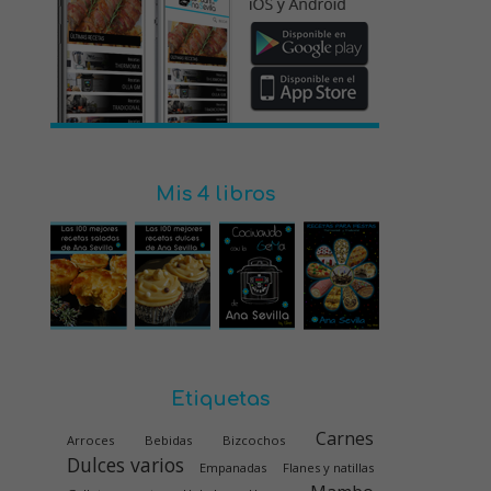
Mis 4 libros
Etiquetas
Carnes
Arroces
Bebidas
Bizcochos
Dulces varios
Empanadas
Flanes y natillas