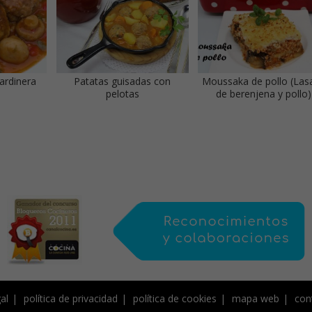
jardinera
Patatas guisadas con
Moussaka de pollo (Las
pelotas
de berenjena y pollo)
al
política de privacidad
política de cookies
mapa web
con