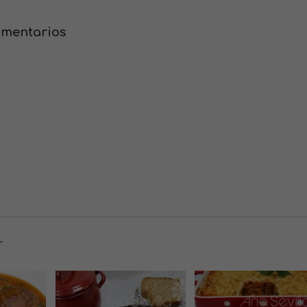
omentarios
r