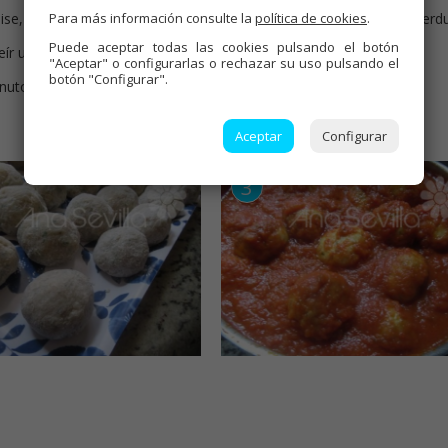
Para más información consulte la
política de cookies
.
noise, muy menudito y sofreír con aceite hasta que esté blanda la verdu
Puede aceptar todas las cookies pulsando el botón
reír unos 20 miutos a fuego bajo medio.
"Aceptar" o configurarlas o rechazar su uso pulsando el
botón "Configurar".
minutos a fuego medio.
Aceptar
Configurar