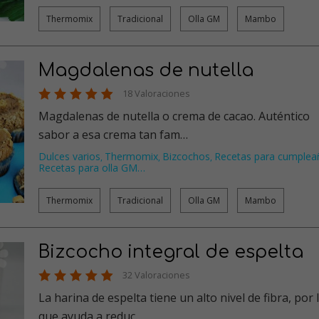
Thermomix
Tradicional
Olla GM
Mambo
Magdalenas de nutella
18 Valoraciones
Magdalenas de nutella o crema de cacao. Auténtico
sabor a esa crema tan fam…
Dulces varios
Thermomix
Bizcochos
Recetas para cumplea
,
,
,
Recetas para olla GM
…
Thermomix
Tradicional
Olla GM
Mambo
Bizcocho integral de espelta
32 Valoraciones
La harina de espelta tiene un alto nivel de fibra, por 
que ayuda a reduc…