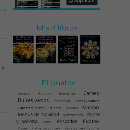
ieta
Mis 4 libros
 y
Etiquetas
Carnes
Arroces
Bebidas
Bizcochos
Dulces varios
Empanadas
Flanes y natillas
Mambo
Galletas y pastas
Helados
Huevos
Menús de Navidad
Panes
Mermeladas
y bolleria
Pescados
Picoteo
Pasta
Pizzas
Platos de cuchara
Recetas para Cecofry