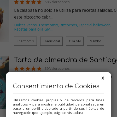
58 Valoraciones
La calabaza no sólo se utiliza para recetas saladas. 
este bizcocho cebr…
Dulces varios
Thermomix
Bizcochos
Especial halloween
,
,
,
,
Recetas para olla GM
…
Thermomix
Tradicional
Olla GM
Mambo
Tarta de almendra de Santiag
39 Valoraciones
La típica y afamada Tarta de Santiago. Es como un
X
bizcocho de mazapán, sin …
Consentimiento de Cookies
Tartas
Dulces varios
Thermomix
Bizcochos
,
,
,
,
Recetas para olla GM
…
Utilizamos cookies propias y de terceros para fines
analíticos y para mostrarle publicidad personalizada en
Thermomix
Tradicional
Olla GM
Mambo
base a un perfil elaborado a partir de sus hábitos de
navegación (por ejemplo, páginas visitadas).