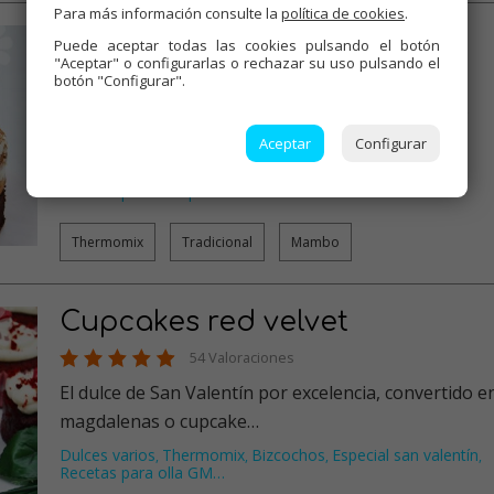
Para más información consulte la
política de cookies
.
Brownie tiramisú
Puede aceptar todas las cookies pulsando el botón
"Aceptar" o configurarlas o rechazar su uso pulsando el
48 Valoraciones
botón "Configurar".
Dos postres súper famosos, que a todo el mundo
gustan. Unidos, ya, !!son la…
Aceptar
Configurar
Tartas
Dulces varios
Thermomix
Bizcochos
,
,
,
,
Recetas para cumpleaños
…
Thermomix
Tradicional
Mambo
Cupcakes red velvet
54 Valoraciones
El dulce de San Valentín por excelencia, convertido e
magdalenas o cupcake…
Dulces varios
Thermomix
Bizcochos
Especial san valentín
,
,
,
,
Recetas para olla GM
…