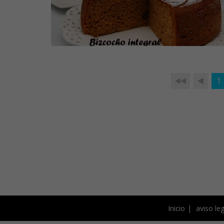
1
Inicio
aviso leg