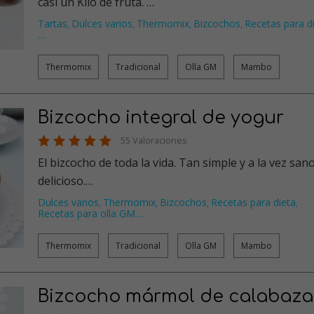
casi un Kilo de fruta. …
Tartas
Dulces varios
Thermomix
Bizcochos
Recetas para d
,
,
,
,
…
Thermomix
Tradicional
Olla GM
Mambo
Bizcocho integral de yogur
55 Valoraciones
El bizcocho de toda la vida. Tan simple y a la vez sano
delicioso.…
Dulces varios
Thermomix
Bizcochos
Recetas para dieta
,
,
,
,
Recetas para olla GM
…
Thermomix
Tradicional
Olla GM
Mambo
Bizcocho mármol de calabaza