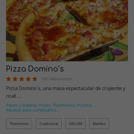
Pizza Domino´s
125 Valoraciones
Pizza Domino´s, una masa espectacular de crujiente y
rica!!. …
Panes y bolleria
Pizzas
Thermomix
Picoteo
,
,
,
,
Recetas para cumpleaños
…
Thermomix
Tradicional
Olla GM
Mambo