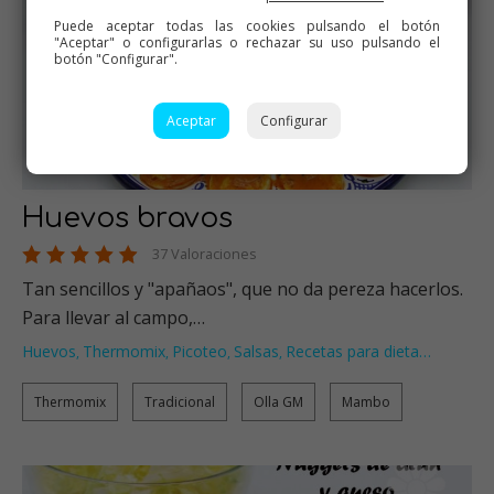
Puede aceptar todas las cookies pulsando el botón
"Aceptar" o configurarlas o rechazar su uso pulsando el
botón "Configurar".
Aceptar
Configurar
Huevos bravos
37 Valoraciones
Tan sencillos y "apañaos", que no da pereza hacerlos.
Para llevar al campo,…
Huevos
Thermomix
Picoteo
Salsas
Recetas para dieta
…
,
,
,
,
Thermomix
Tradicional
Olla GM
Mambo