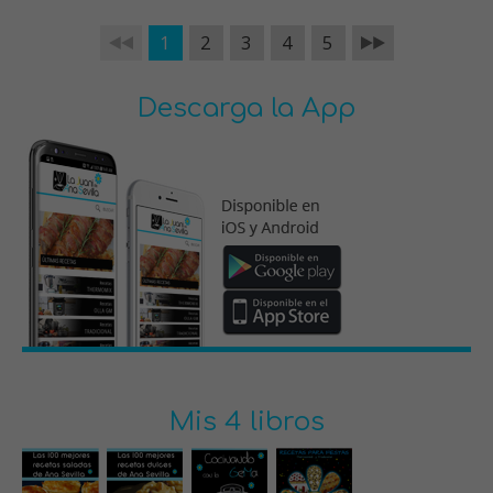
1
2
3
4
5
Descarga la App
Mis 4 libros