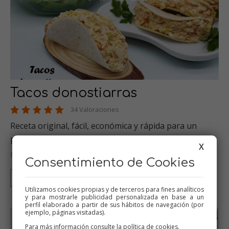
Tacos donostiarras
34 Valoraciones
Receta original, fácil, económica y rápida para un
picoteo. Muy fresca para…
X
Pescados
Verduras
Thermomix
Picoteo
Empanadas
…
,
,
,
,
Consentimiento de Cookies
Thermomix
Tradicional
Mambo
Utilizamos cookies propias y de terceros para fines analíticos
y para mostrarle publicidad personalizada en base a un
perfil elaborado a partir de sus hábitos de navegación (por
ejemplo, páginas visitadas).
Para más información consulte la
política de cookies
.