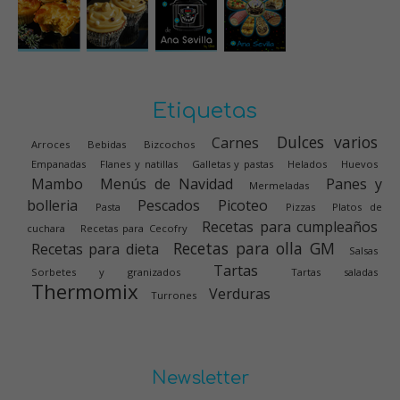
Etiquetas
Dulces varios
Carnes
Arroces
Bebidas
Bizcochos
Empanadas
Flanes y natillas
Galletas y pastas
Helados
Huevos
Mambo
Menús de Navidad
Panes y
Mermeladas
bolleria
Pescados
Picoteo
Pasta
Pizzas
Platos de
Recetas para cumpleaños
cuchara
Recetas para Cecofry
Recetas para olla GM
Recetas para dieta
Salsas
Tartas
Sorbetes y granizados
Tartas saladas
Thermomix
Verduras
Turrones
Newsletter