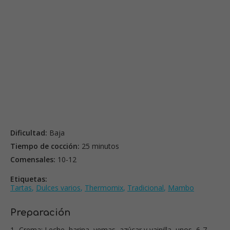
Dificultad:
Baja
Tiempo de cocción:
25 minutos
Comensales:
10-12
Etiquetas:
Tartas
,
Dulces varios
,
Thermomix
,
Tradicional
,
Mambo
Preparación
1- Crema: Leche, harina, yemas, azúcar y vainilla, unos 6-7