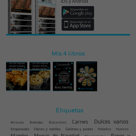
Mis 4 libros
Etiquetas
Dulces varios
Carnes
Arroces
Bebidas
Bizcochos
Empanadas
Flanes y natillas
Galletas y pastas
Helados
Huevos
Mambo
Menús de Navidad
Panes y