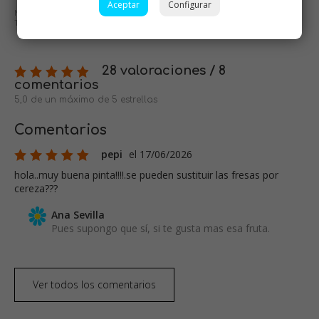
Aceptar
Configurar
No se aceptarán mensajes ofensivos o de mal gusto.
Todos los mensajes serán revisados antes de su publicación.
28 valoraciones / 8
comentarios
5,0 de un máximo de 5 estrellas
Comentarios
pepi
el 17/06/2026
hola..muy buena pinta!!!!.se pueden sustituir las fresas por
cereza???
Ana Sevilla
Pues supongo que sí, si te gusta mas esa fruta.
Ver todos los comentarios