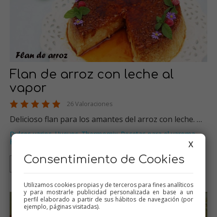
Flan de arroz con leche al
vapor
26 Valoraciones
Delicioso flan para los amantes del arroz con leche. …
Dulces varios
Huevos
Thermomix
Recetas para el varoma
,
,
,
,
Flanes y natillas
…
X
Consentimiento de Cookies
Thermomix
Tradicional
Olla GM
Mambo
Utilizamos cookies propias y de terceros para fines analíticos
y para mostrarle publicidad personalizada en base a un
perfil elaborado a partir de sus hábitos de navegación (por
ejemplo, páginas visitadas).