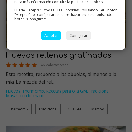
Para más información consulte la
política de cookies
.
Puede aceptar todas las cookies pulsando el botón
"Aceptar" o configurarlas o rechazar su uso pulsando el
botón "Configurar".
Aceptar
Configurar
Huevos rellenos gratinados
46 Valoraciones
Esta recetita, recuerda a las abuelas, al menos a la
mía. La mezcla del rel…
Huevos
Thermomix
Recetas para olla GM
Tradicional
,
,
,
,
Masas con bechamel
…
Thermomix
Tradicional
Olla GM
Mambo