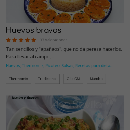
Huevos bravos
37 Valoraciones
Tan sencillos y "apañaos", que no da pereza hacerlos.
Para llevar al campo,…
Huevos
Thermomix
Picoteo
Salsas
Recetas para dieta
…
,
,
,
,
Thermomix
Tradicional
Olla GM
Mambo