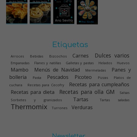
Etiquetas
Dulces varios
Carnes
Arroces
Bebidas
Bizcochos
Empanadas
Flanes y natillas
Galletas y pastas
Helados
Huevos
Mambo
Menús de Navidad
Panes y
Mermeladas
bolleria
Pescados
Picoteo
Pasta
Pizzas
Platos de
Recetas para cumpleaños
cuchara
Recetas para Cecofry
Recetas para olla GM
Recetas para dieta
Salsas
Tartas
Sorbetes y granizados
Tartas saladas
Thermomix
Verduras
Turrones
Newsletter