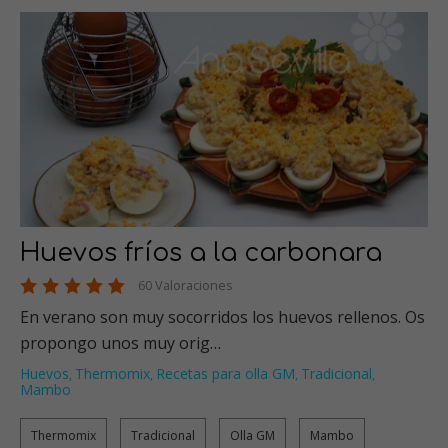
Huevos fríos a la carbonara
60 Valoraciones
En verano son muy socorridos los huevos rellenos. Os
propongo unos muy orig…
Huevos
Thermomix
Recetas para olla GM
Tradicional
,
,
,
,
Mambo
Thermomix
Tradicional
Olla GM
Mambo