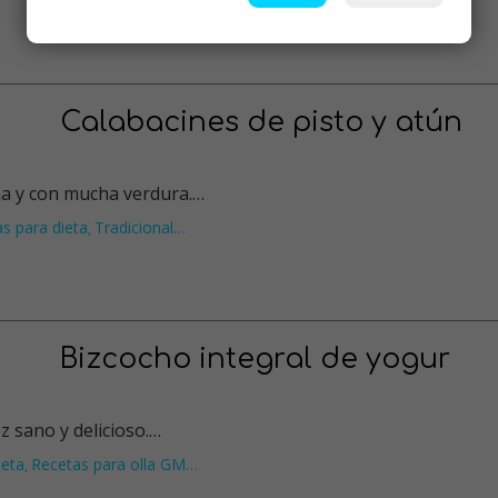
Calabacines de pisto y atún
na y con mucha verdura.…
s para dieta
Tradicional
…
,
Bizcocho integral de yogur
ez sano y delicioso.…
ieta
Recetas para olla GM
…
,