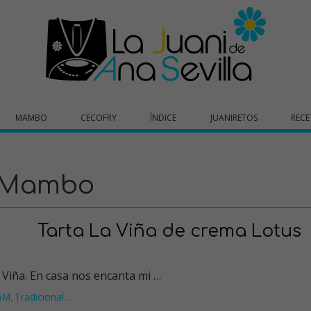
MAMBO
CECOFRY
ÍNDICE
JUANIRETOS
RECE
Mambo
Tarta La Viña de crema Lotus
 Viña. En casa nos encanta mi …
 GM
Tradicional
…
,