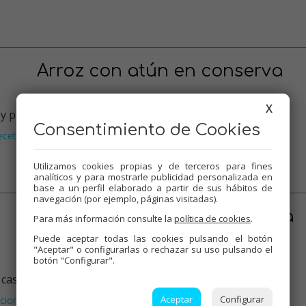
Arroz con atún en conserva
X
 y proteina del atún. Se pueden…
Consentimiento de Cookies
ecetas para olla GM
…
Utilizamos cookies propias y de terceros para fines
analíticos y para mostrarle publicidad personalizada en
base a un perfil elaborado a partir de sus hábitos de
navegación (por ejemplo, páginas visitadas).
Bombones rellenos de crema
Para más información consulte la
política de cookies
.
Puede aceptar todas las cookies pulsando el botón
"Aceptar" o configurarlas o rechazar su uso pulsando el
botón "Configurar".
asa. La mezcla de sabores es alu…
Aceptar
Configurar
cional
Mambo
,