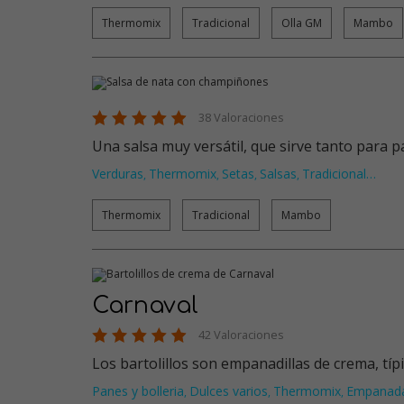
Thermomix
Tradicional
Olla GM
Mambo
38 Valoraciones
Una salsa muy versátil, que sirve tanto para p
Verduras
Thermomix
Setas
Salsas
Tradicional
…
,
,
,
,
Thermomix
Tradicional
Mambo
Carnaval
42 Valoraciones
Los bartolillos son empanadillas de crema, típ
Panes y bolleria
Dulces varios
Thermomix
Empanad
,
,
,