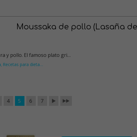
Moussaka de pollo (Lasaña d
a y pollo. El famoso plato gri…
a
Recetas para dieta
…
,
4
5
6
7