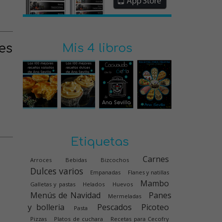
es
Mis 4 libros
Etiquetas
Carnes
Arroces
Bebidas
Bizcochos
Dulces varios
Empanadas
Flanes y natillas
Mambo
Galletas y pastas
Helados
Huevos
Menús de Navidad
Panes
Mermeladas
y bolleria
Pescados
Picoteo
Pasta
Pizzas
Platos de cuchara
Recetas para Cecofry