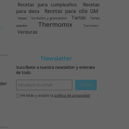
Recetas para cumpleaños
Recetas
Recetas para olla GM
para dieta
Tartas
Salsas
Sorbetes y granizados
Tartas
Thermomix
saladas
Turrones
s
…
Verduras
Newsletter
Suscríbete a nuestra newsletter y enterate
de todo
nder
ENVIAR
He leído y acepto la
política de privacidad