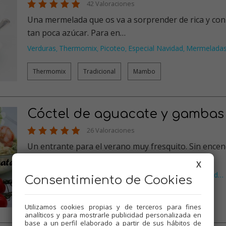
42 Valoraciones
Una mermelada que os va a sorprender de rica y con
tan poca azúcar. Para en…
Verduras
Thermomix
Picoteo
Especial Navidad
Mermelada
,
,
,
,
Thermomix
Tradicional
Mambo
Cóctel de aguacate y gambas
26 Valoraciones
Un entrante para el verano muy fresquito. Sin ence
la cocina y con agua…
X
Pescados
Verduras
Thermomix
Picoteo
Especial Navidad
…
,
,
,
,
Consentimiento de Cookies
Thermomix
Tradicional
Mambo
Utilizamos cookies propias y de terceros para fines
analíticos y para mostrarle publicidad personalizada en
base a un perfil elaborado a partir de sus hábitos de