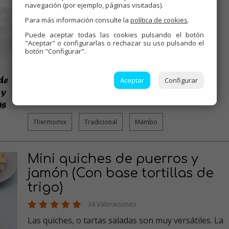
navegación (por ejemplo, páginas visitadas).
Nutella de aguacate y
Para más información consulte la
política de cookies
.
avellanas (Sin azúcar)
Puede aceptar todas las cookies pulsando el botón
"Aceptar" o configurarlas o rechazar su uso pulsando el
30 Valoraciones
botón "Configurar".
El aguacate dicen que es un "súper alimento". Es
considerado una fruta muy …
Aceptar
Configurar
Alimentación infantil
Verduras
Dulces varios
Thermomix
,
,
,
,
Recetas para dieta
…
Thermomix
Tradicional
Mambo
Mini quiches de puerros y
jamón (Con base tortillas de
trigo)
34 Valoraciones
Las quiches, o tartas saladas son muy versátiles. La