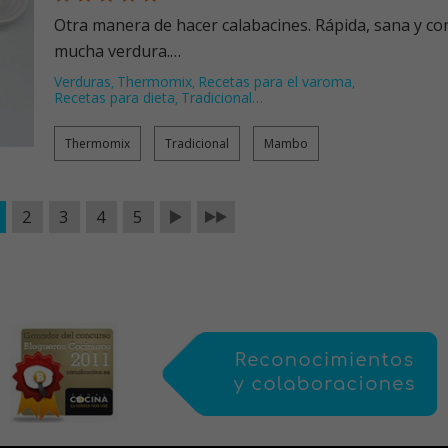
Otra manera de hacer calabacines. Rápida, sana y co
mucha verdura.…
Verduras
Thermomix
Recetas para el varoma
,
,
,
Recetas para dieta
Tradicional
…
,
Thermomix
Tradicional
Mambo
2
3
4
5