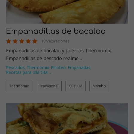
Empanadillas de bacalao
18 Valoraciones
Empanadillas de bacalao y puerros Thermomix
Empanadillas de pescado realme…
Pescados
Thermomix
Picoteo
Empanadas
,
,
,
,
Recetas para olla GM
…
Thermomix
Tradicional
Olla GM
Mambo