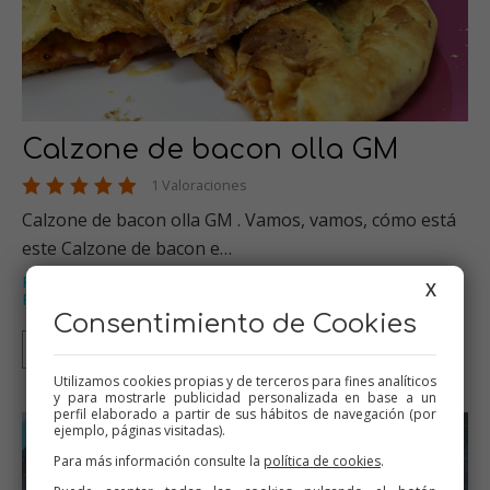
Calzone de bacon olla GM
1 Valoraciones
Calzone de bacon olla GM . Vamos, vamos, cómo está
este Calzone de bacon e…
Pizzas
Picoteo
Empanadas
Recetas para cumpleaños
,
,
,
,
X
Recetas para olla GM
Consentimiento de Cookies
Olla GM
Utilizamos cookies propias y de terceros para fines analíticos
y para mostrarle publicidad personalizada en base a un
perfil elaborado a partir de sus hábitos de navegación (por
ejemplo, páginas visitadas).
Para más información consulte la
política de cookies
.