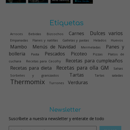
Etiquetas
Dulces varios
Carnes
Arroces
Bebidas
Bizcochos
Empanadas
Flanes y natillas
Galletas y pastas
Helados
Huevos
Mambo
Menús de Navidad
Panes y
Mermeladas
bolleria
Pescados
Picoteo
Pasta
Pizzas
Platos de
Recetas para cumpleaños
cuchara
Recetas para Cecofry
Recetas para olla GM
Recetas para dieta
Salsas
Tartas
Sorbetes y granizados
Tartas saladas
Thermomix
Verduras
Turrones
Newsletter
Suscríbete a nuestra newsletter y enterate de todo