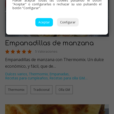
Puede aceptar todas las cookies pulsando el botón
"Aceptar" o configurarlas o rechazar su uso pulsando el
botón "Configurar".
Aceptar
Configurar
Empanadillas de manzana
5 Valoraciones
Empanadillas de manzana con Thermomix. Un dulce
económico, y fácil, que de…
Dulces varios
Thermomix
Empanadas
,
,
,
Recetas para cumpleaños
Recetas para olla GM
…
,
Thermomix
Tradicional
Olla GM