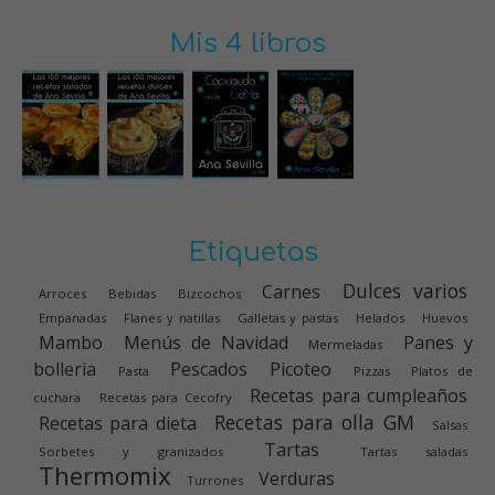
Mis 4 libros
Etiquetas
Dulces varios
Carnes
Arroces
Bebidas
Bizcochos
Empanadas
Flanes y natillas
Galletas y pastas
Helados
Huevos
Mambo
Menús de Navidad
Panes y
Mermeladas
bolleria
Pescados
Picoteo
Pasta
Pizzas
Platos de
Recetas para cumpleaños
cuchara
Recetas para Cecofry
Recetas para olla GM
Recetas para dieta
Salsas
Tartas
Sorbetes y granizados
Tartas saladas
Thermomix
Verduras
Turrones