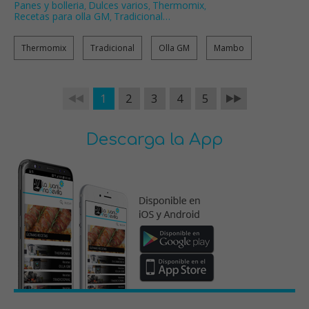
Panes y bolleria
Dulces varios
Thermomix
,
,
,
Recetas para olla GM
Tradicional
…
,
Thermomix
Tradicional
Olla GM
Mambo
1
2
3
4
5
Descarga la App