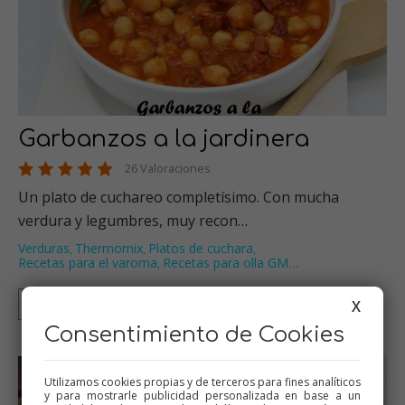
Garbanzos a la jardinera
26 Valoraciones
Un plato de cuchareo completísimo. Con mucha
verdura y legumbres, muy recon…
Verduras
Thermomix
Platos de cuchara
,
,
,
Recetas para el varoma
Recetas para olla GM
…
,
Thermomix
Tradicional
Olla GM
Mambo
X
Consentimiento de Cookies
Utilizamos cookies propias y de terceros para fines analíticos
y para mostrarle publicidad personalizada en base a un