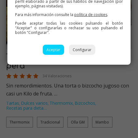
perfil elaborado a partir de sus hábitos de navegación (por
ejemplo, páginas visitadas).
Para más información consulte la
política de cookies
.
Puede aceptar todas las cookies pulsando el botón
"Aceptar" o configurarlas o rechazar su uso pulsando el
botón "Configurar".
Aceptar
Configurar
Torta integral de manzana y
pera
34 Valoraciones
Sin remordimientos. Una torta o bizcocho jugoso con
casi un Kilo de fruta. …
Tartas
Dulces varios
Thermomix
Bizcochos
,
,
,
,
Recetas para dieta
…
Thermomix
Tradicional
Olla GM
Mambo