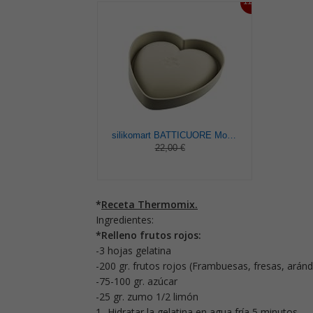
11%
silikomart BATTICUORE Molde de Silicona 3D 205X198 H 63 MM, Gris, 23.3 x 22.6 x 6.6 cm
22,00 €
*
Receta Thermomix.
Ingredientes:
*Relleno frutos rojos:
-3 hojas gelatina
-200 gr. frutos rojos (Frambuesas, fresas, aránd
-75-100 gr. azúcar
-25 gr. zumo 1/2 limón
1- Hidratar la gelatina en agua fría 5 minutos.