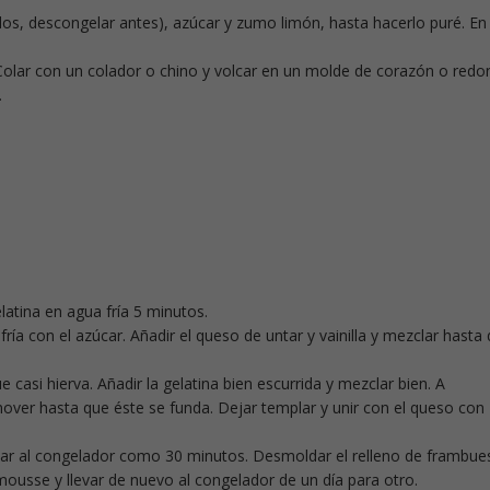
ados, descongelar antes), azúcar y zumo limón, hasta hacerlo puré. En
. Colar con un colador o chino y volcar en un molde de corazón o red
.
latina en agua fría 5 minutos.
fría con el azúcar. Añadir el queso de untar y vainilla y mezclar hasta
ue casi hierva. Añadir la gelatina bien escurrida y mezclar bien. A
over hasta que éste se funda. Dejar templar y unir con el queso con
levar al congelador como 30 minutos. Desmoldar el relleno de frambue
 mousse y llevar de nuevo al congelador de un día para otro.