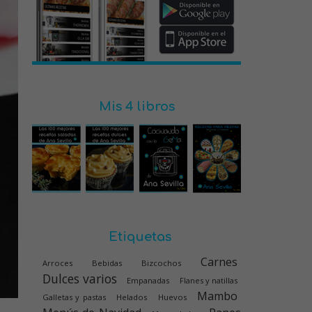
Mis 4 libros
Etiquetas
Carnes
Arroces
Bebidas
Bizcochos
Dulces varios
Empanadas
Flanes y natillas
Mambo
Galletas y pastas
Helados
Huevos