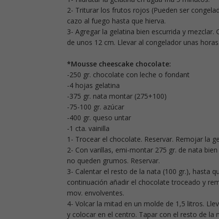
2- Triturar los frutos rojos (Pueden ser congel
cazo al fuego hasta que hierva.
3- Agregar la gelatina bien escurrida y mezclar
de unos 12 cm. Llevar al congelador unas horas
*Mousse cheescake chocolate:
-250 gr. chocolate con leche o fondant
-4 hojas gelatina
-375 gr. nata montar (275+100)
-75-100 gr. azúcar
-400 gr. queso untar
-1 cta. vainilla
1- Trocear el chocolate. Reservar. Remojar la ge
2- Con varillas, emi-montar 275 gr. de nata bien 
no queden grumos. Reservar.
3- Calentar el resto de la nata (100 gr.), hasta q
continuación añadir el chocolate troceado y rem
mov. envolventes.
4- Volcar la mitad en un molde de 1,5 litros. L
y colocar en el centro. Tapar con el resto de la