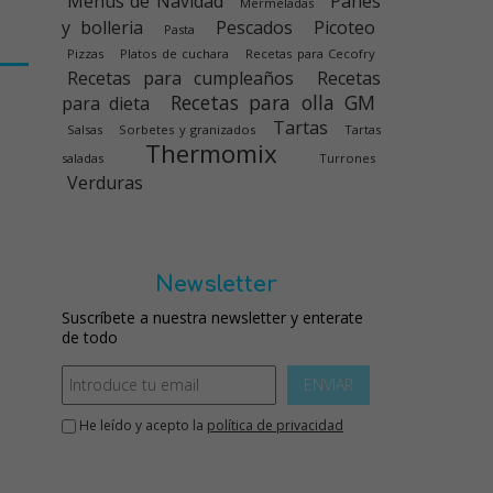
Menús de Navidad
Panes
Mermeladas
y bolleria
Pescados
Picoteo
Pasta
Pizzas
Platos de cuchara
Recetas para Cecofry
Recetas para cumpleaños
Recetas
Recetas para olla GM
para dieta
Tartas
Salsas
Sorbetes y granizados
Tartas
Thermomix
saladas
Turrones
Verduras
Newsletter
Suscríbete a nuestra newsletter y enterate
de todo
ENVIAR
He leído y acepto la
política de privacidad