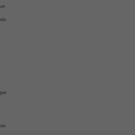
 un
ondo
 que
sas