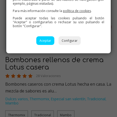
ejemplo, páginas visitadas).
Para más información consulte la
política de cookies
.
Puede aceptar todas las cookies pulsando el botón
"Aceptar" o configurarlas o rechazar su uso pulsando el
botón "Configurar".
Aceptar
Configurar
Bombones rellenos de crema
Lotus casera
28 Valoraciones
Bombones caseros con crema Lotus hecha en casa. La
mezcla de sabores es alu…
Dulces varios
Thermomix
Especial san valentín
Tradicional
,
,
,
,
Mambo
Thermomix
Tradicional
Mambo