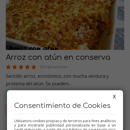
Arroz con atún en conserva
59 Valoraciones
Sencillo arroz, económico, con mucha verdura y
proteina del atún. Se pueden…
Pescados
Thermomix
Arroces
Recetas para dieta
,
,
,
,
X
Recetas para olla GM
…
Consentimiento de Cookies
Thermomix
Tradicional
Olla GM
Mambo
Utilizamos cookies propias y de terceros para fines analíticos
y para mostrarle publicidad personalizada en base a un
perfil elaborado a partir de sus hábitos de navegación (por