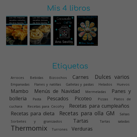
Mis 4 libros
Etiquetas
Dulces varios
Carnes
Arroces
Bebidas
Bizcochos
Empanadas
Flanes y natillas
Galletas y pastas
Helados
Huevos
Mambo
Menús de Navidad
Panes y
Mermeladas
bolleria
Pescados
Picoteo
Pasta
Pizzas
Platos de
Recetas para cumpleaños
cuchara
Recetas para Cecofry
Recetas para olla GM
Recetas para dieta
Salsas
Tartas
Sorbetes y granizados
Tartas saladas
Thermomix
Verduras
Turrones