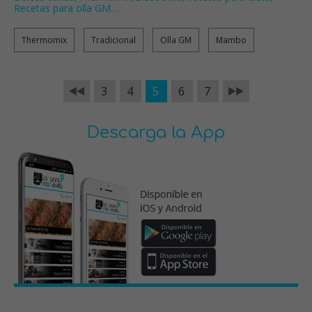
Recetas para olla GM
…
Thermomix
Tradicional
Olla GM
Mambo
3
4
5
6
7
Descarga la App