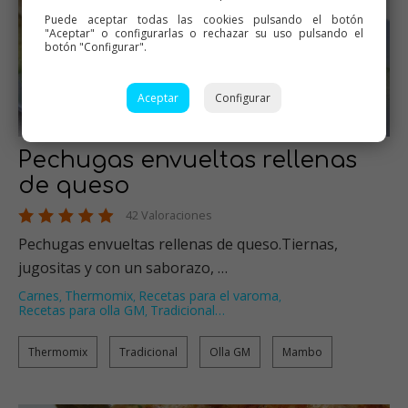
Puede aceptar todas las cookies pulsando el botón
"Aceptar" o configurarlas o rechazar su uso pulsando el
botón "Configurar".
Aceptar
Configurar
Pechugas envueltas rellenas
de queso
42 Valoraciones
Pechugas envueltas rellenas de queso.Tiernas,
jugositas y con un saborazo, …
Carnes
Thermomix
Recetas para el varoma
,
,
,
Recetas para olla GM
Tradicional
…
,
Thermomix
Tradicional
Olla GM
Mambo