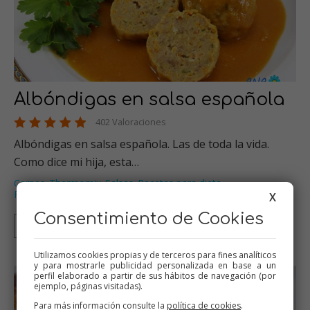
Albóndigas en salsa española
402 Valoraciones
Albóndigas en salsa española. Las de toda la vida.
Como dice mi hija, esta…
Carnes
Thermomix
Salsas
Recetas para dieta
,
,
,
,
Recetas para olla GM
…
X
Consentimiento de Cookies
Thermomix
Tradicional
Olla GM
Mambo
Utilizamos cookies propias y de terceros para fines analíticos
y para mostrarle publicidad personalizada en base a un
perfil elaborado a partir de sus hábitos de navegación (por
ejemplo, páginas visitadas).
Para más información consulte la
política de cookies
.