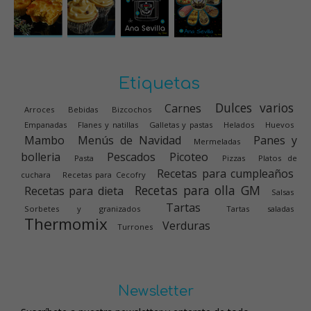
Etiquetas
Dulces varios
Carnes
Arroces
Bebidas
Bizcochos
Empanadas
Flanes y natillas
Galletas y pastas
Helados
Huevos
Mambo
Menús de Navidad
Panes y
Mermeladas
bolleria
Pescados
Picoteo
Pasta
Pizzas
Platos de
Recetas para cumpleaños
cuchara
Recetas para Cecofry
Recetas para olla GM
Recetas para dieta
Salsas
Tartas
Sorbetes y granizados
Tartas saladas
Thermomix
Verduras
Turrones
Newsletter