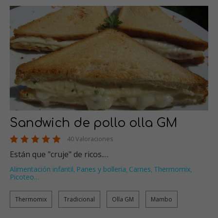
Sandwich de pollo olla GM
40 Valoraciones
Están que "cruje" de ricos.…
Alimentación infantil
Panes y bolleria
Carnes
Thermomix
,
,
,
,
Picoteo
…
Thermomix
Tradicional
Olla GM
Mambo