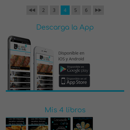
2
3
4
5
6
Descarga la App
Mis 4 libros