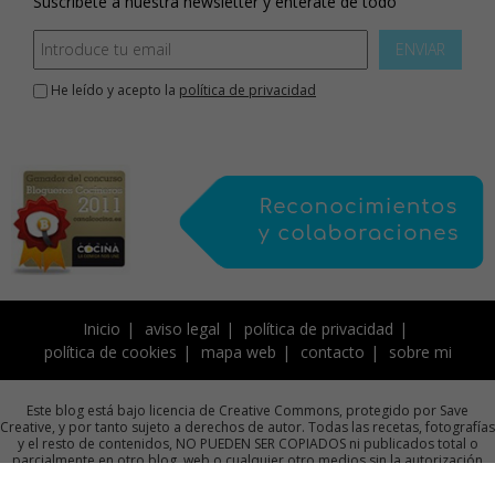
Suscríbete a nuestra newsletter y enterate de todo
ENVIAR
He leído y acepto la
política de privacidad
Inicio
aviso legal
política de privacidad
política de cookies
mapa web
contacto
sobre mi
Este blog está bajo licencia de Creative Commons, protegido por Save
Creative, y por tanto sujeto a derechos de autor. Todas las recetas, fotografías
y el resto de contenidos, NO PUEDEN SER COPIADOS ni publicados total o
parcialmente en otro blog, web o cualquier otro medios sin la autorización
previa por escrito de la autora.