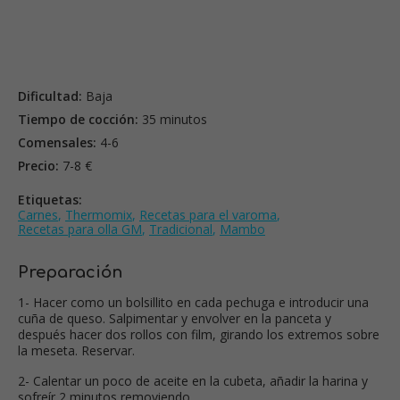
Dificultad:
Baja
Tiempo de cocción:
35 minutos
Comensales:
4-6
Precio:
7-8 €
Etiquetas:
Carnes
,
Thermomix
,
Recetas para el varoma
,
Recetas para olla GM
,
Tradicional
,
Mambo
Preparación
1- Hacer como un bolsillito en cada pechuga e introducir una
cuña de queso. Salpimentar y envolver en la panceta y
después hacer dos rollos con film, girando los extremos sobre
la meseta. Reservar.
2- Calentar un poco de aceite en la cubeta, añadir la harina y
sofreír 2 minutos removiendo.