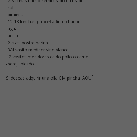
-2-3 cuñas queso semicurado o curado
-sal
-pimienta
-12-18 lonchas
panceta
fina o bacon
-agua
-aceite
-2 ctas. postre harina
-3/4 vasito medidor vino blanco
- 2 vasitos medidores caldo pollo o carne
-perejil picado
Si deseas adquirir una olla GM pincha AQUÍ