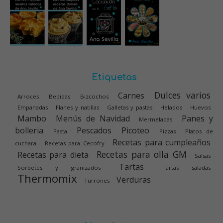
Etiquetas
Dulces varios
Carnes
Arroces
Bebidas
Bizcochos
Empanadas
Flanes y natillas
Galletas y pastas
Helados
Huevos
Mambo
Menús de Navidad
Panes y
Mermeladas
bolleria
Pescados
Picoteo
Pasta
Pizzas
Platos de
Recetas para cumpleaños
cuchara
Recetas para Cecofry
Recetas para olla GM
Recetas para dieta
Salsas
Tartas
Sorbetes y granizados
Tartas saladas
Thermomix
Verduras
Turrones