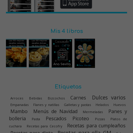
Mis 4 libros
Etiquetas
Dulces varios
Carnes
Arroces
Bebidas
Bizcochos
Empanadas
Flanes y natillas
Galletas y pastas
Helados
Huevos
Mambo
Menús de Navidad
Panes y
Mermeladas
bolleria
Pescados
Picoteo
Pasta
Pizzas
Platos de
Recetas para cumpleaños
cuchara
Recetas para Cecofry
Recetas para olla GM