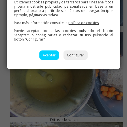
Utilizamos cookies propias y de terceros para fines analíticos
y para mostrarle publicidad personalizada en base a un
perfil elaborado a partir de sus hábitos de navegación (por
ejemplo, páginas visitadas).
Para más información consulte la
política de cookies
.
Salsa y carne hechos
Puede aceptar todas las cookies pulsando el botón
"Aceptar" o configurarlas o rechazar su uso pulsando el
botón "Configurar".
Aceptar
Configurar
Triturar la salsa