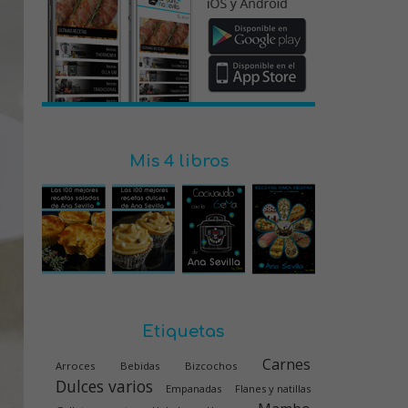
Mis 4 libros
Etiquetas
Carnes
Arroces
Bebidas
Bizcochos
Dulces varios
Empanadas
Flanes y natillas