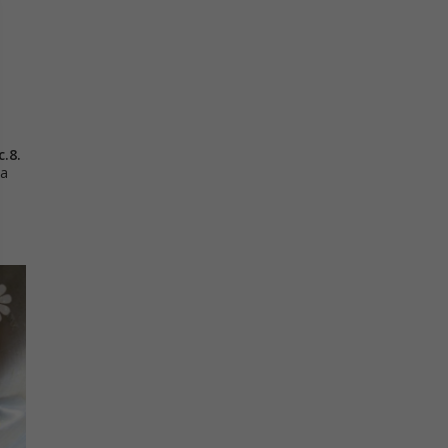
c.8.
la