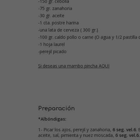
-150 gr. cebolla
-75 gr. zanahoria
-30 gr. aceite
-1 cta. postre harina
-una lata de cerveza ( 300 gr.)
-100 gr. caldo pollo o carne (O agua y 1/2 pastilla 
-1 hoja laurel
-perejil picado
Si deseas una mambo pincha AQUI
Preparación
*Albóndigas:
1- Picar los ajos, perejil y zanahoria,
6 seg. vel.6
. 
aceite, sal, pimienta y nuez moscada,
6 seg. vel.6.