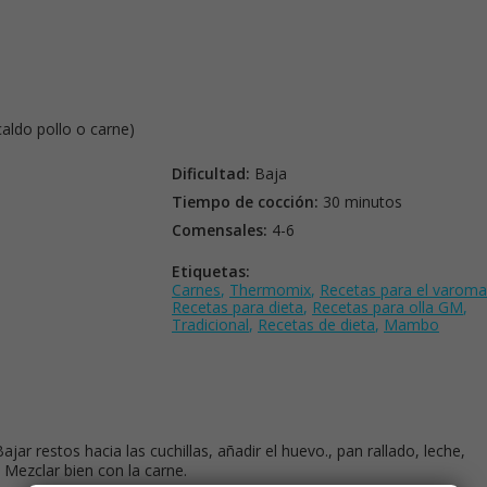
caldo pollo o carne)
Dificultad:
Baja
Tiempo de cocción:
30 minutos
Comensales:
4-6
Etiquetas:
Carnes
,
Thermomix
,
Recetas para el varoma
Recetas para dieta
,
Recetas para olla GM
,
Tradicional
,
Recetas de dieta
,
Mambo
Bajar restos hacia las cuchillas, añadir el huevo., pan rallado, leche,
Mezclar bien con la carne.