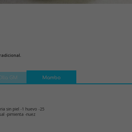
adicional.
Olla GM
Mambo
oria sin piel -1 huevo -25
-sal -pimienta -nuez