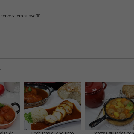
erveza era suave🤷‍♀️
r
alsa de
Pechugas al vino tinto
Patatas guisadas co