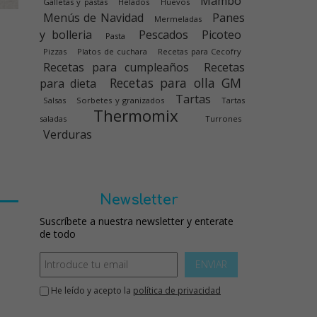
Mambo
Galletas y pastas
Helados
Huevos
Menús de Navidad
Panes
Mermeladas
y bolleria
Pescados
Picoteo
Pasta
Pizzas
Platos de cuchara
Recetas para Cecofry
Recetas para cumpleaños
Recetas
Recetas para olla GM
para dieta
Tartas
Salsas
Sorbetes y granizados
Tartas
Thermomix
saladas
Turrones
Verduras
Newsletter
Suscríbete a nuestra newsletter y enterate
de todo
ENVIAR
He leído y acepto la
política de privacidad