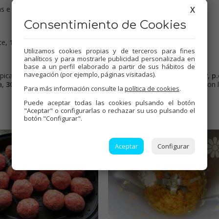
X
 e ir colocando en la vaporera. Reservar.
Consentimiento de Cookies
ite,
10 min. vel.1, Tª 110º, p.c.8.
Utilizamos cookies propias y de terceros para fines
analíticos y para mostrarle publicidad personalizada en
base a un perfil elaborado a partir de sus hábitos de
navegación (por ejemplo, páginas visitadas).
l picado. Colocar la vaporera en su posición,
20 min. vel.2, Tª 120º, p.
sa,
30 seg. vel.10
. Volcar en una cacerola y cocer unos 5 minutos con 
Para más información consulte la
política de cookies
.
Puede aceptar todas las cookies pulsando el botón
"Aceptar" o configurarlas o rechazar su uso pulsando el
botón "Configurar".
Aceptar
Configurar