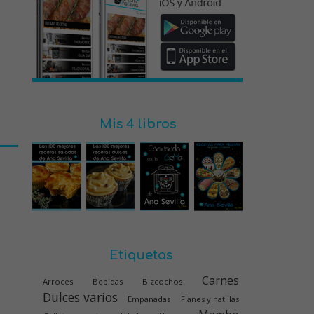
Mis 4 libros
Etiquetas
Carnes
Arroces
Bebidas
Bizcochos
Dulces varios
Empanadas
Flanes y natillas