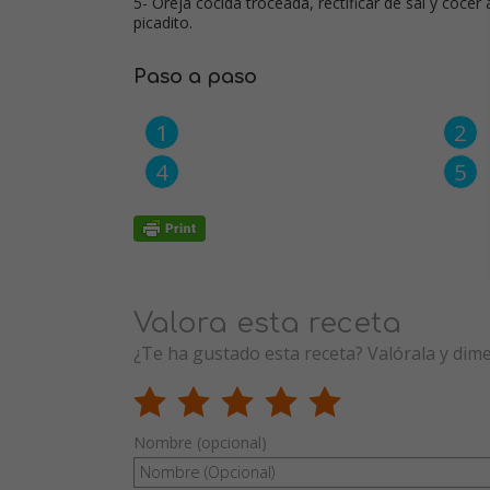
5- Oreja cocida troceada, rectificar de sal y coce
picadito.
Paso a paso
Valora esta receta
¿Te ha gustado esta receta? Valórala y dim
Nombre (opcional)