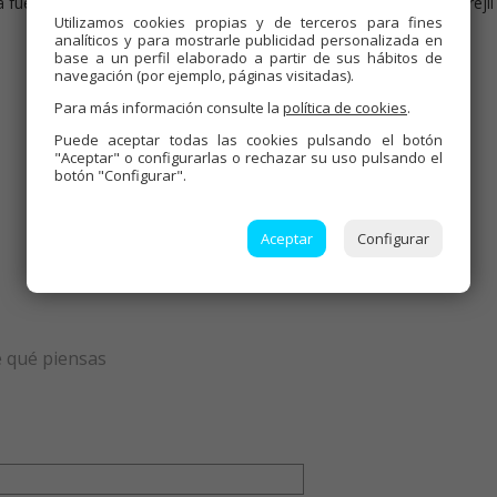
r a fuego bajo-medio unos 10 minutos. Servir espolvoreado con perejil
Utilizamos cookies propias y de terceros para fines
analíticos y para mostrarle publicidad personalizada en
base a un perfil elaborado a partir de sus hábitos de
navegación (por ejemplo, páginas visitadas).
Para más información consulte la
política de cookies
.
Puede aceptar todas las cookies pulsando el botón
"Aceptar" o configurarlas o rechazar su uso pulsando el
botón "Configurar".
Aceptar
Configurar
e qué piensas