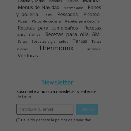
Mambo
Galletas y pastas
Helados
Huevos
Menús de Navidad
Panes
Mermeladas
y bolleria
Pescados
Picoteo
Pasta
Pizzas
Platos de cuchara
Recetas para Cecofry
Recetas para cumpleaños
Recetas
Recetas para olla GM
para dieta
Tartas
Salsas
Sorbetes y granizados
Tartas
Thermomix
saladas
Turrones
Verduras
Newsletter
Suscríbete a nuestra newsletter y enterate
de todo
ENVIAR
He leído y acepto la
política de privacidad