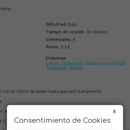
 carne)
Dificultad:
Baja
Tiempo de cocción:
30 minutos
Comensales:
4
Precio:
2-3 €
Etiquetas:
Carnes
,
Thermomix
,
Recetas para olla GM
,
Tradicional
,
Mambo
r con un chorro de aceite hasta que esté transparente.
s.
s. Agregar el pimentón fuera del fuego y remover.
X
Consentimiento de Cookies
ir 5 minutos.