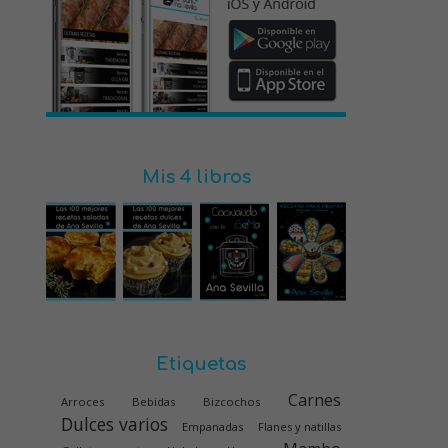
Mis 4 libros
Etiquetas
Carnes
Arroces
Bebidas
Bizcochos
Dulces varios
Empanadas
Flanes y natillas