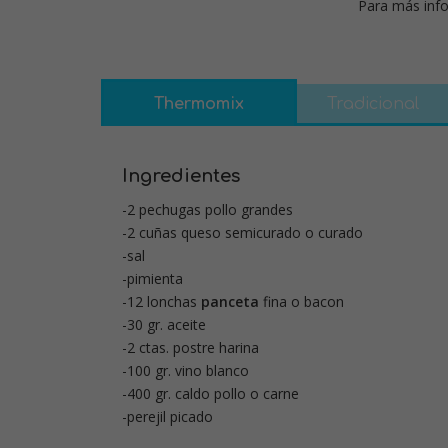
Para más info
Thermomix
Tradicional
Ingredientes
-2 pechugas pollo grandes
-2 cuñas queso semicurado o curado
-sal
-pimienta
-12 lonchas
panceta
fina o bacon
-30 gr. aceite
-2 ctas. postre harina
-100 gr. vino blanco
-400 gr. caldo pollo o carne
-perejil picado