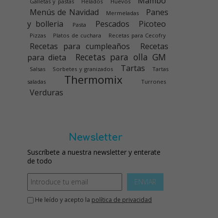
Mambo
Galletas y pastas
Helados
Huevos
Menús de Navidad
Panes
Mermeladas
y bolleria
Pescados
Picoteo
Pasta
Pizzas
Platos de cuchara
Recetas para Cecofry
Recetas para cumpleaños
Recetas
Recetas para olla GM
para dieta
Tartas
Salsas
Sorbetes y granizados
Tartas
Thermomix
saladas
Turrones
Verduras
Newsletter
Suscríbete a nuestra newsletter y enterate
de todo
ENVIAR
He leído y acepto la
política de privacidad