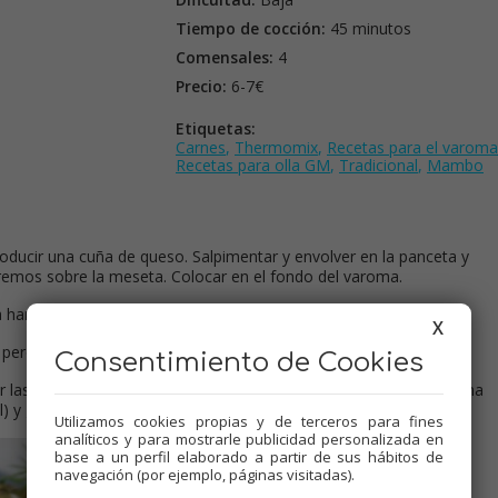
Tiempo de cocción:
45 minutos
Comensales:
4
Precio:
6-7€
Etiquetas:
Carnes
,
Thermomix
,
Recetas para el varoma
Recetas para olla GM
,
Tradicional
,
Mambo
roducir una cuña de queso. Salpimentar y envolver en la panceta y
tremos sobre la meseta. Colocar en el fondo del varoma.
 harina y sofreír 2 min. 100º, vel.3.
X
 perejil, colocar el varoma en su posición, 30 min. Varoma, vel.2.
Consentimiento de Cookies
er las pechugas echando al vaso el jugo que sueltan. Colocar en una
l) y gratinar hasta que tome color.
Utilizamos cookies propias y de terceros para fines
analíticos y para mostrarle publicidad personalizada en
base a un perfil elaborado a partir de sus hábitos de
navegación (por ejemplo, páginas visitadas).