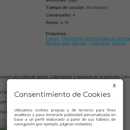
Tiempo de cocción:
30 minutos
Comensales:
4
Precio:
6-7€
Etiquetas:
Carnes
,
Thermomix
,
Recetas para el varoma
Recetas para olla GM
,
Tradicional
,
Mambo
roducir una cuña de queso. Salpimentar y envolver en la panceta. Col
X
a harina
Consentimiento de Cookies
 perejil, y dar un hervor destapado, Volcar sobre las pechugas.
Utilizamos cookies propias y de terceros para fines
eta tome color
analíticos y para mostrarle publicidad personalizada en
base a un perfil elaborado a partir de sus hábitos de
navegación (por ejemplo, páginas visitadas).