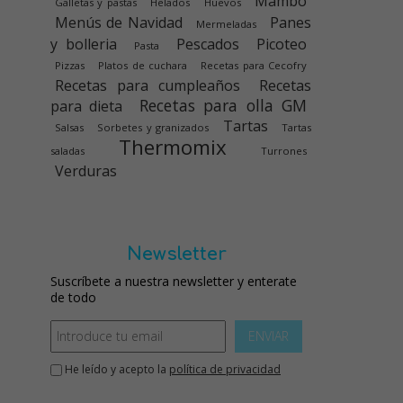
Mambo
Galletas y pastas
Helados
Huevos
Menús de Navidad
Panes
Mermeladas
y bolleria
Pescados
Picoteo
Pasta
Pizzas
Platos de cuchara
Recetas para Cecofry
Recetas para cumpleaños
Recetas
Recetas para olla GM
para dieta
Tartas
Salsas
Sorbetes y granizados
Tartas
Thermomix
saladas
Turrones
Verduras
Newsletter
Suscríbete a nuestra newsletter y enterate
de todo
ENVIAR
He leído y acepto la
política de privacidad