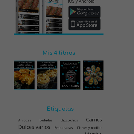
Mis 4 libros
Etiquetas
Carnes
Arroces
Bebidas
Bizcochos
Dulces varios
Empanadas
Flanes y natillas