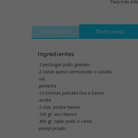
Para más info
Thermomix
Tradicional
Ingredientes
-2 pechugas pollo grandes
-2 cuñas queso semicurado o curado
-sal
-pimienta
-12 lonchas panceta fina o bacon
-aceite
-2 ctas. postre harina
-100 gr. vino blanco
-400 gr. caldo pollo o carne
-perejil picado