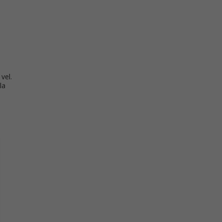
vel.
la