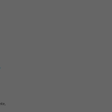
,
ite,