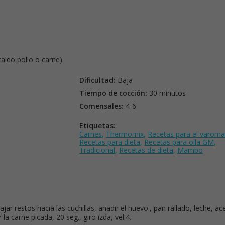
caldo pollo o carne)
Dificultad:
Baja
Tiempo de cocción:
30 minutos
Comensales:
4-6
Etiquetas:
Carnes
,
Thermomix
,
Recetas para el varoma
Recetas para dieta
,
Recetas para olla GM
,
Tradicional
,
Recetas de dieta
,
Mambo
Bajar restos hacia las cuchillas, añadir el huevo., pan rallado, leche, ace
la carne picada, 20 seg., giro izda, vel.4.