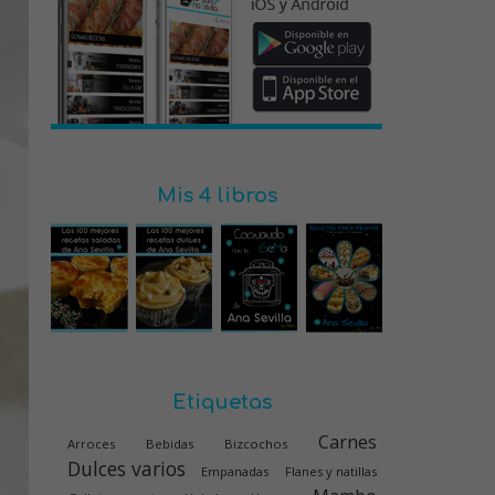
Mis 4 libros
Etiquetas
Carnes
Arroces
Bebidas
Bizcochos
Dulces varios
Empanadas
Flanes y natillas