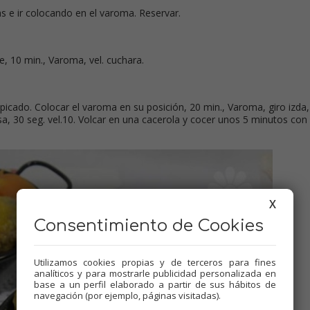
s e ir colocando en el varoma. Reservar.
te, 10 min., Varoma, vel. cuchara.
l picado. Colocar el varoma en su posición, 20 min., Varoma, giro izda, 
salsa, 30 seg. vel.10. Volcar en una cacerola y cocer unos 5 minutos con 
X
Consentimiento de Cookies
Utilizamos cookies propias y de terceros para fines
analíticos y para mostrarle publicidad personalizada en
base a un perfil elaborado a partir de sus hábitos de
navegación (por ejemplo, páginas visitadas).