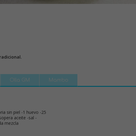
adicional.
Olla GM
Mambo
ria sin piel -1 huevo -25
sopera aceite -sal -
da mezcla