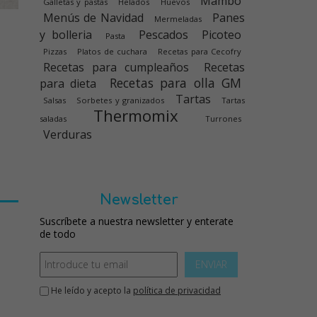
Mambo
Galletas y pastas
Helados
Huevos
Menús de Navidad
Panes
Mermeladas
y bolleria
Pescados
Picoteo
Pasta
Pizzas
Platos de cuchara
Recetas para Cecofry
Recetas para cumpleaños
Recetas
Recetas para olla GM
para dieta
Tartas
Salsas
Sorbetes y granizados
Tartas
Thermomix
saladas
Turrones
Verduras
Newsletter
Suscríbete a nuestra newsletter y enterate
de todo
ENVIAR
He leído y acepto la
política de privacidad