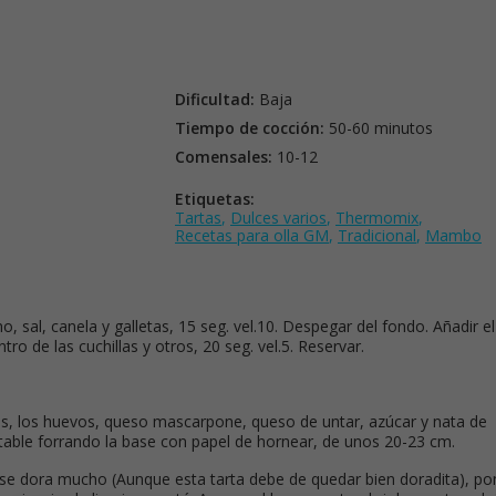
Dificultad:
Baja
Tiempo de cocción:
50-60 minutos
Comensales:
10-12
Etiquetas:
Tartas
,
Dulces varios
,
Thermomix
,
Recetas para olla GM
,
Tradicional
,
Mambo
o, sal, canela y galletas, 15 seg. vel.10. Despegar del fondo. Añadir el
ntro de las cuchillas y otros, 20 seg. vel.5. Reservar.
otus, los huevos, queso mascarpone, queso de untar, azúcar y nata de
table forrando la base con papel de hornear, de unos 20-23 cm.
e se dora mucho (Aunque esta tarta debe de quedar bien doradita), po