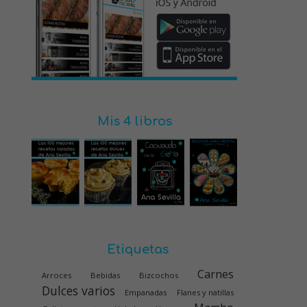
Mis 4 libros
Etiquetas
Carnes
Arroces
Bebidas
Bizcochos
Dulces varios
Empanadas
Flanes y natillas