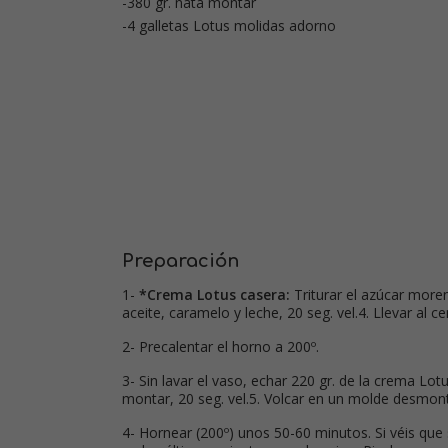
-380 gr. nata montar
-4 galletas Lotus molidas adorno
Preparación
1-
*Crema Lotus casera:
Triturar el azúcar moren
aceite, caramelo y leche, 20 seg. vel.4. Llevar al ce
2- Precalentar el horno a 200º.
3- Sin lavar el vaso, echar 220 gr. de la crema L
montar, 20 seg. vel.5. Volcar en un molde desmon
4- Hornear (200º) unos 50-60 minutos. Si véis qu