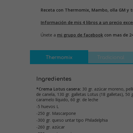
Receta con Thermomix, Mambo, olla GM y tr
Información de mis 4 libros a un precio exce
Únete a
mi grupo de facebook
con mas de 2
Thermomix
Tradicional
Ingredientes
*Crema Lotus casera:
30 gr. azúcar moreno, pelli
de canela, 130 gr. galletas Lotus (18 galletas), 50 gr
caramelo líquido, 60 gr. de leche
-5 huevos L
-250 gr. Mascarpone
-300 gr. queso untar tipo Philadelphia
-260 gr. azúcar