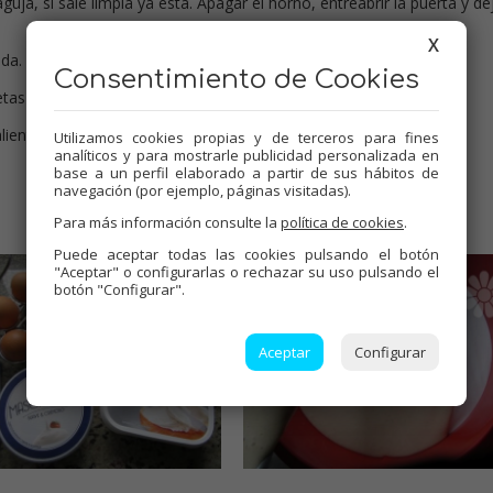
ja, si sale limpia ya está. Apagar el horno, entreabrir la puerta y de
X
da. Desmoldar bien fría.
Consentimiento de Cookies
letas molidas por encima.
iente está muy "temblona", al enfriar ya queda perfecta.
Utilizamos cookies propias y de terceros para fines
analíticos y para mostrarle publicidad personalizada en
base a un perfil elaborado a partir de sus hábitos de
navegación (por ejemplo, páginas visitadas).
Para más información consulte la
política de cookies
.
Puede aceptar todas las cookies pulsando el botón
"Aceptar" o configurarlas o rechazar su uso pulsando el
botón "Configurar".
Aceptar
Configurar