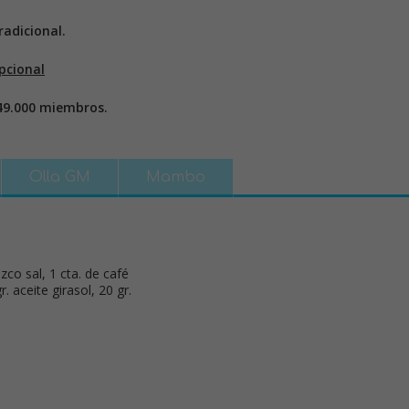
adicional.
pcional
49.000 miembros.
Olla GM
Mambo
zco sal, 1 cta. de café
. aceite girasol, 20 gr.