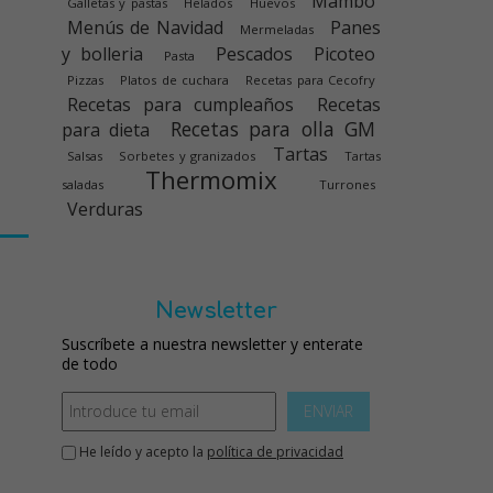
Mambo
Galletas y pastas
Helados
Huevos
Menús de Navidad
Panes
Mermeladas
y bolleria
Pescados
Picoteo
Pasta
Pizzas
Platos de cuchara
Recetas para Cecofry
Recetas para cumpleaños
Recetas
Recetas para olla GM
para dieta
Tartas
Salsas
Sorbetes y granizados
Tartas
Thermomix
saladas
Turrones
Verduras
Newsletter
Suscríbete a nuestra newsletter y enterate
de todo
ENVIAR
He leído y acepto la
política de privacidad