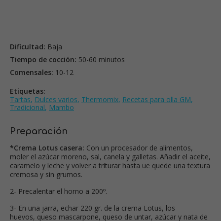
Dificultad:
Baja
Tiempo de cocción:
50-60 minutos
Comensales:
10-12
Etiquetas:
Tartas
,
Dulces varios
,
Thermomix
,
Recetas para olla GM
,
Tradicional
,
Mambo
Preparación
*Crema Lotus casera:
Con un procesador de alimentos,
moler el azúcar moreno, sal, canela y galletas. Añadir el aceite,
caramelo y leche y volver a triturar hasta ue quede una textura
cremosa y sin grumos.
2- Precalentar el horno a 200º.
3- En una jarra, echar 220 gr. de la crema Lotus, los
huevos, queso mascarpone, queso de untar, azúcar y nata de