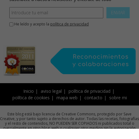
ENVIAR
He leído y acepto la
política de privacidad
Inicio
aviso legal
política de privacidad
política de cookies
mapa web
contacto
sobre mi
Este blog está bajo licencia de Creative Commons, protegido por Save
Creative, y por tanto sujeto a derechos de autor. Todas las recetas, fotografías
y el resto de contenidos, NO PUEDEN SER COPIADOS ni publicados total o
parcialmente en otro blog, web o cualquier otro medios sin la autorización
previa por escrito de la autora.