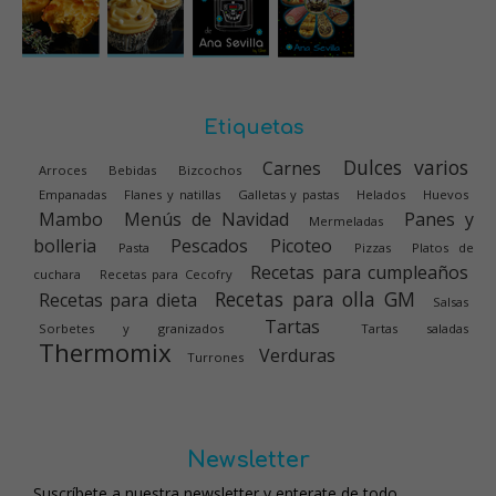
Etiquetas
Dulces varios
Carnes
Arroces
Bebidas
Bizcochos
Empanadas
Flanes y natillas
Galletas y pastas
Helados
Huevos
Mambo
Menús de Navidad
Panes y
Mermeladas
bolleria
Pescados
Picoteo
Pasta
Pizzas
Platos de
Recetas para cumpleaños
cuchara
Recetas para Cecofry
Recetas para olla GM
Recetas para dieta
Salsas
Tartas
Sorbetes y granizados
Tartas saladas
Thermomix
Verduras
Turrones
Newsletter
Suscríbete a nuestra newsletter y enterate de todo