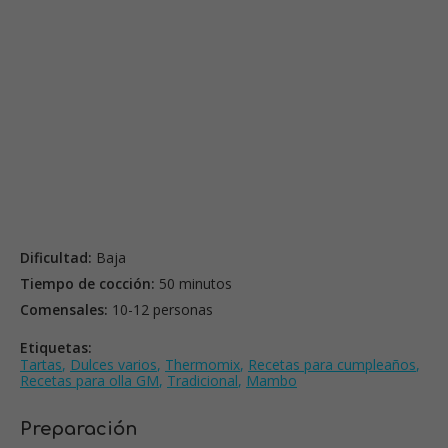
Dificultad:
Baja
Tiempo de cocción:
50 minutos
Comensales:
10-12 personas
Etiquetas:
Tartas
,
Dulces varios
,
Thermomix
,
Recetas para cumpleaños
,
Recetas para olla GM
,
Tradicional
,
Mambo
Preparación