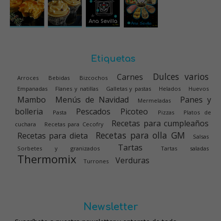
Etiquetas
Dulces varios
Carnes
Arroces
Bebidas
Bizcochos
Empanadas
Flanes y natillas
Galletas y pastas
Helados
Huevos
Mambo
Menús de Navidad
Panes y
Mermeladas
bolleria
Pescados
Picoteo
Pasta
Pizzas
Platos de
Recetas para cumpleaños
cuchara
Recetas para Cecofry
Recetas para olla GM
Recetas para dieta
Salsas
Tartas
Sorbetes y granizados
Tartas saladas
Thermomix
Verduras
Turrones
Newsletter