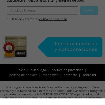
Suscríbete a nuestra newsletter y enterate de todo
ENVIAR
He leído y acepto la
política de privacidad
Inicio
aviso legal
política de privacidad
política de cookies
mapa web
contacto
sobre mi
Este blog está bajo licencia de Creative Commons, protegido por Save
Creative, y por tanto sujeto a derechos de autor. Todas las recetas, fotografías
y el resto de contenidos, NO PUEDEN SER COPIADOS ni publicados total o
parcialmente en otro blog, web o cualquier otro medios sin la autorización
previa por escrito de la autora.