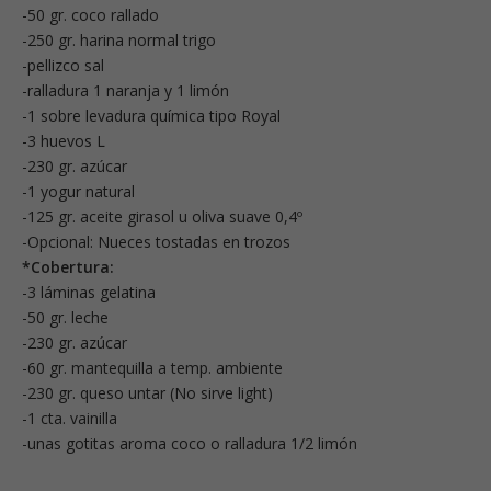
-50 gr. coco rallado
-250 gr. harina normal trigo
-pellizco sal
-ralladura 1 naranja y 1 limón
-1 sobre levadura química tipo Royal
-3 huevos L
-230 gr. azúcar
-1 yogur natural
-125 gr. aceite girasol u oliva suave 0,4º
-Opcional: Nueces tostadas en trozos
*Cobertura:
-3 láminas gelatina
-50 gr. leche
-230 gr. azúcar
-60 gr. mantequilla a temp. ambiente
-230 gr. queso untar (No sirve light)
-1 cta. vainilla
-unas gotitas aroma coco o ralladura 1/2 limón