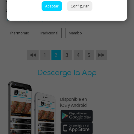
Siempre había hecho la salsa pesto con piñones, pero
Aceptar
Configurar
al precio que se ha pu…
Thermomix
Salsas
Tradicional
Mambo
,
,
,
Thermomix
Tradicional
Mambo
1
2
3
4
5
Descarga la App