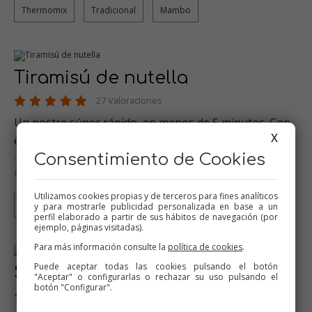
Thermomix
Tradicional
Mambo
Tiramisú de nutella
27 Valoraciones
Un postre súper rápido, en menos de 5 minutos. Con
X
el toque de crema de cca…
Consentimiento de Cookies
Tartas
Dulces varios
Thermomix
Especial Navidad
,
,
,
,
Recetas para cumpleaños
…
Utilizamos cookies propias y de terceros para fines analíticos
Thermomix
Tradicional
Mambo
y para mostrarle publicidad personalizada en base a un
perfil elaborado a partir de sus hábitos de navegación (por
ejemplo, páginas visitadas).
Para más información consulte la
política de cookies
.
Puede aceptar todas las cookies pulsando el botón
Salsa pesto con anacardos
"Aceptar" o configurarlas o rechazar su uso pulsando el
botón "Configurar".
43 Valoraciones