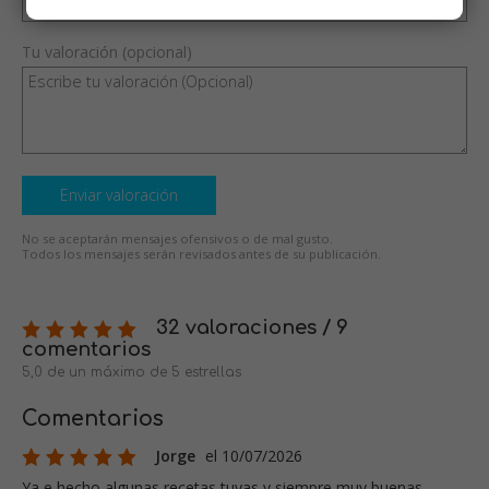
Tu valoración (opcional)
Enviar valoración
No se aceptarán mensajes ofensivos o de mal gusto.
Todos los mensajes serán revisados antes de su publicación.
32 valoraciones / 9
comentarios
5,0 de un máximo de 5 estrellas
Comentarios
Jorge
el 10/07/2026
Ya e hecho algunas recetas tuyas y siempre muy buenas