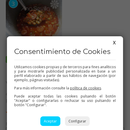
X
Consentimiento de Cookies
Utilizamos cookies propias y de terceros para fines analíticos
y para mostrarle publicidad personalizada en base a un
perfil elaborado a partir de sus hábitos de navegación (por
ejemplo, páginas visitadas).
Valora esta receta
Para más información consulte la
política de cookies
.
¿Te ha gustado esta receta? Valórala y dime qué
Puede aceptar todas las cookies pulsando el botón
piensas
"Aceptar" o configurarlas o rechazar su uso pulsando el
botón "Configurar".
Aceptar
Configurar
Nombre (opcional)