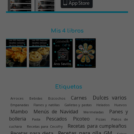
Mis 4 libros
Etiquetas
Dulces varios
Carnes
Arroces
Bebidas
Bizcochos
Empanadas
Flanes y natillas
Galletas y pastas
Helados
Huevos
Mambo
Menús de Navidad
Panes y
Mermeladas
bolleria
Pescados
Picoteo
Pasta
Pizzas
Platos de
Recetas para cumpleaños
cuchara
Recetas para Cecofry
Recetas para olla GM
Recetas para dieta
Salsas