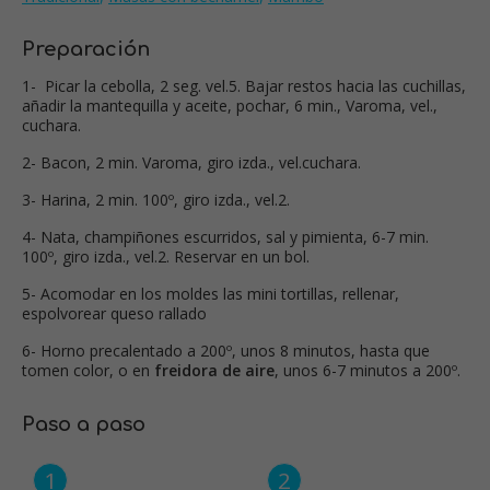
Preparación
1- Picar la cebolla, 2 seg. vel.5. Bajar restos hacia las cuchillas,
añadir la mantequilla y aceite, pochar, 6 min., Varoma, vel.,
cuchara.
2- Bacon, 2 min. Varoma, giro izda., vel.cuchara.
3- Harina, 2 min. 100º, giro izda., vel.2.
4- Nata, champiñones escurridos, sal y pimienta, 6-7 min.
100º, giro izda., vel.2. Reservar en un bol.
5- Acomodar en los moldes las mini tortillas, rellenar,
espolvorear queso rallado
6- Horno precalentado a 200º, unos 8 minutos, hasta que
tomen color, o en
freidora de aire
, unos 6-7 minutos a 200º.
Paso a paso