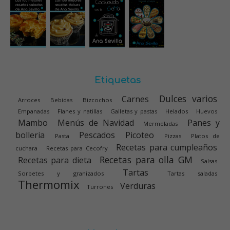
Etiquetas
Dulces varios
Carnes
Arroces
Bebidas
Bizcochos
Empanadas
Flanes y natillas
Galletas y pastas
Helados
Huevos
Mambo
Menús de Navidad
Panes y
Mermeladas
bolleria
Pescados
Picoteo
Pasta
Pizzas
Platos de
Recetas para cumpleaños
cuchara
Recetas para Cecofry
Recetas para olla GM
Recetas para dieta
Salsas
Tartas
Sorbetes y granizados
Tartas saladas
Thermomix
Verduras
Turrones