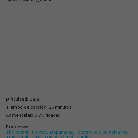
Dificultad:
Baja
Tiempo de cocción:
25 minutos
Comensales:
6-8 unidades
Etiquetas:
Thermomix
,
Picoteo
,
Empanadas
,
Recetas para cumpleaños
,
Tradicional
,
Masas con bechamel
,
Mambo