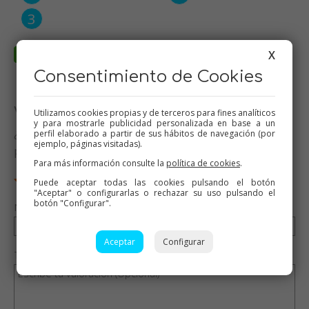
X
Consentimiento de Cookies
Valora esta receta
Utilizamos cookies propias y de terceros para fines analíticos
y para mostrarle publicidad personalizada en base a un
¿Te ha gustado esta receta? Valórala y dime qué
perfil elaborado a partir de sus hábitos de navegación (por
ejemplo, páginas visitadas).
piensas
Para más información consulte la
política de cookies
.
Puede aceptar todas las cookies pulsando el botón
"Aceptar" o configurarlas o rechazar su uso pulsando el
botón "Configurar".
Nombre (opcional)
Aceptar
Configurar
Tu valoración (opcional)