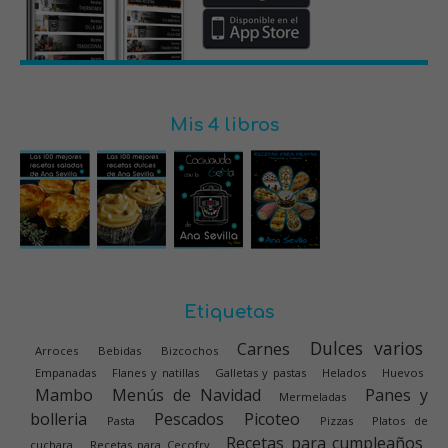
Mis 4 libros
Etiquetas
Dulces varios
Carnes
Arroces
Bebidas
Bizcochos
Empanadas
Flanes y natillas
Galletas y pastas
Helados
Huevos
Mambo
Menús de Navidad
Panes y
Mermeladas
bolleria
Pescados
Picoteo
Pasta
Pizzas
Platos de
Recetas para cumpleaños
cuchara
Recetas para Cecofry