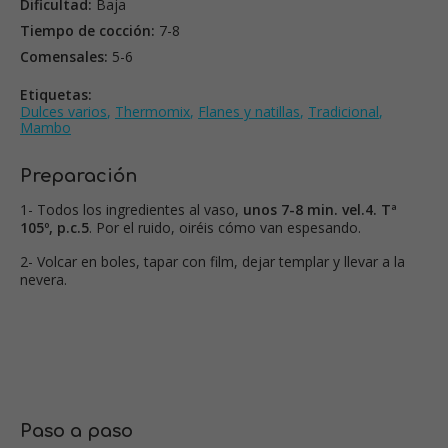
Dificultad:
Baja
Tiempo de cocción:
7-8
Comensales:
5-6
Etiquetas:
Dulces varios
,
Thermomix
,
Flanes y natillas
,
Tradicional
,
Mambo
Preparación
1- Todos los ingredientes al vaso,
unos 7-8 min. vel.4. Tª
105º, p.c.5
. Por el ruido, oiréis cómo van espesando.
2- Volcar en boles, tapar con film, dejar templar y llevar a la
nevera.
Paso a paso