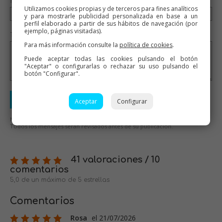
Nombre (opcional)
Utilizamos cookies propias y de terceros para fines analíticos
y para mostrarle publicidad personalizada en base a un
perfil elaborado a partir de sus hábitos de navegación (por
ejemplo, páginas visitadas).
Tu valoración (opcional)
Para más información consulte la
política de cookies
.
Puede aceptar todas las cookies pulsando el botón
"Aceptar" o configurarlas o rechazar su uso pulsando el
botón "Configurar".
Enviar valoración
Aceptar
Configurar
No se aceptarán mensajes ofensivos o de mal gusto.
Todos los mensajes serán revisados antes de su publicación.
41 valoraciones / 10
comentarios
5,0 de un máximo de 5 estrellas
Comentarios
Rosa
el 21/07/2026