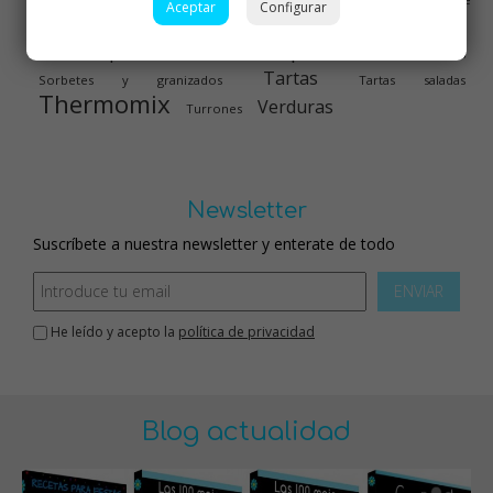
Aceptar
Configurar
Recetas para cumpleaños
cuchara
Recetas para Cecofry
Recetas para olla GM
Recetas para dieta
Salsas
Tartas
Sorbetes y granizados
Tartas saladas
Thermomix
Verduras
Turrones
Newsletter
Suscríbete a nuestra newsletter y enterate de todo
ENVIAR
He leído y acepto la
política de privacidad
Blog actualidad