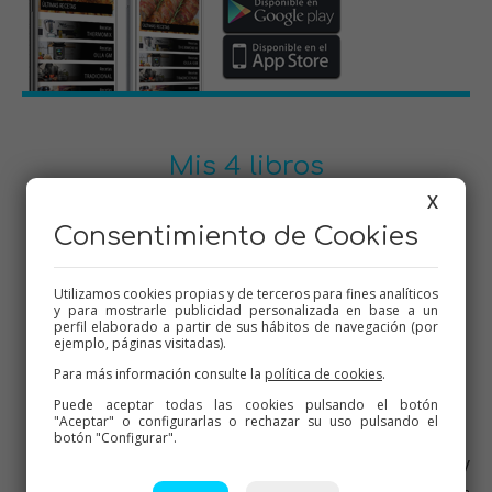
Mis 4 libros
X
Consentimiento de Cookies
Utilizamos cookies propias y de terceros para fines analíticos
y para mostrarle publicidad personalizada en base a un
perfil elaborado a partir de sus hábitos de navegación (por
ejemplo, páginas visitadas).
Etiquetas
Para más información consulte la
política de cookies
.
Puede aceptar todas las cookies pulsando el botón
Dulces varios
Carnes
Arroces
Bebidas
Bizcochos
"Aceptar" o configurarlas o rechazar su uso pulsando el
botón "Configurar".
Empanadas
Flanes y natillas
Galletas y pastas
Helados
Huevos
Mambo
Menús de Navidad
Panes y
Mermeladas
bolleria
Pescados
Picoteo
Pasta
Pizzas
Platos de