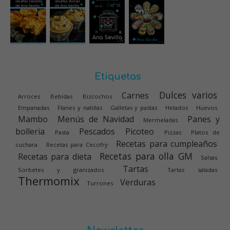
Etiquetas
Dulces varios
Carnes
Arroces
Bebidas
Bizcochos
Empanadas
Flanes y natillas
Galletas y pastas
Helados
Huevos
Mambo
Menús de Navidad
Panes y
Mermeladas
bolleria
Pescados
Picoteo
Pasta
Pizzas
Platos de
Recetas para cumpleaños
cuchara
Recetas para Cecofry
Recetas para olla GM
Recetas para dieta
Salsas
Tartas
Sorbetes y granizados
Tartas saladas
Thermomix
Verduras
Turrones