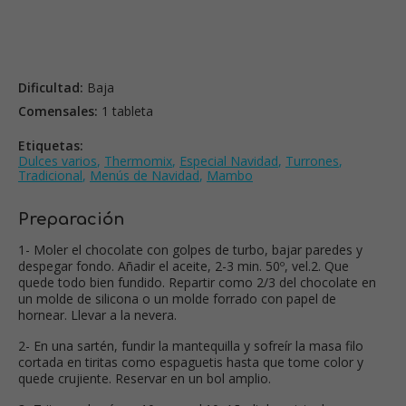
Dificultad:
Baja
Comensales:
1 tableta
Etiquetas:
Dulces varios
,
Thermomix
,
Especial Navidad
,
Turrones
,
Tradicional
,
Menús de Navidad
,
Mambo
Preparación
1- Moler el chocolate con golpes de turbo, bajar paredes y
despegar fondo. Añadir el aceite, 2-3 min. 50º, vel.2. Que
quede todo bien fundido. Repartir como 2/3 del chocolate en
un molde de silicona o un molde forrado con papel de
hornear. Llevar a la nevera.
2- En una sartén, fundir la mantequilla y sofreír la masa filo
cortada en tiritas como espaguetis hasta que tome color y
quede crujiente. Reservar en un bol amplio.