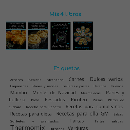
Mis 4 libros
Etiquetas
Dulces varios
Carnes
Arroces
Bebidas
Bizcochos
Empanadas
Flanes y natillas
Galletas y pastas
Helados
Huevos
Mambo
Menús de Navidad
Panes y
Mermeladas
bolleria
Pescados
Picoteo
Pasta
Pizzas
Platos de
Recetas para cumpleaños
cuchara
Recetas para Cecofry
Recetas para olla GM
Recetas para dieta
Salsas
Tartas
Sorbetes y granizados
Tartas saladas
Thermomix
Verduras
Turrones