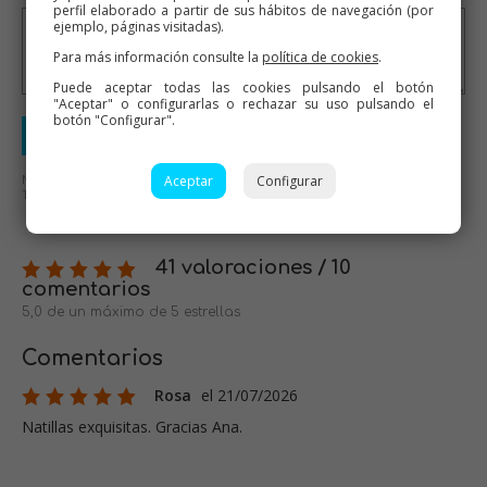
perfil elaborado a partir de sus hábitos de navegación (por
ejemplo, páginas visitadas).
Para más información consulte la
política de cookies
.
Puede aceptar todas las cookies pulsando el botón
"Aceptar" o configurarlas o rechazar su uso pulsando el
botón "Configurar".
Enviar valoración
No se aceptarán mensajes ofensivos o de mal gusto.
Aceptar
Configurar
Todos los mensajes serán revisados antes de su publicación.
41 valoraciones / 10
comentarios
5,0 de un máximo de 5 estrellas
Comentarios
Rosa
el 21/07/2026
Natillas exquisitas. Gracias Ana.