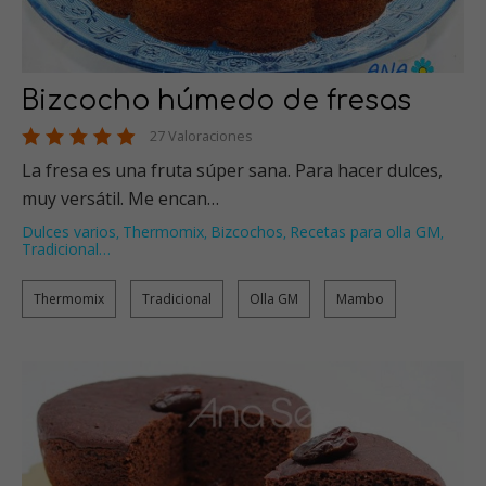
Bizcocho húmedo de fresas
27 Valoraciones
La fresa es una fruta súper sana. Para hacer dulces,
muy versátil. Me encan…
Dulces varios
Thermomix
Bizcochos
Recetas para olla GM
,
,
,
,
Tradicional
…
Thermomix
Tradicional
Olla GM
Mambo