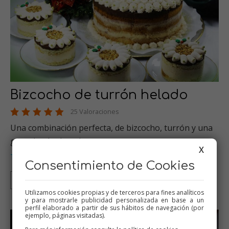
Bizcocho de turrón helado
25 Valoraciones
Una combinación perfecta, de bizcocho, turrón y una
ganache de chocolate co…
X
Tartas
Helados
Dulces varios
Thermomix
Bizcochos
…
,
,
,
,
Consentimiento de Cookies
Thermomix
Tradicional
Olla GM
Mambo
Utilizamos cookies propias y de terceros para fines analíticos
y para mostrarle publicidad personalizada en base a un
perfil elaborado a partir de sus hábitos de navegación (por
ejemplo, páginas visitadas).