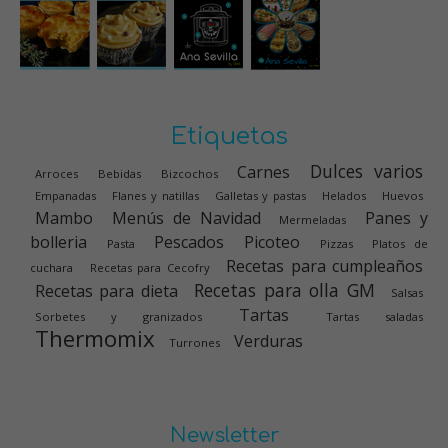
Etiquetas
Dulces varios
Carnes
Arroces
Bebidas
Bizcochos
Empanadas
Flanes y natillas
Galletas y pastas
Helados
Huevos
Mambo
Menús de Navidad
Panes y
Mermeladas
bolleria
Pescados
Picoteo
Pasta
Pizzas
Platos de
Recetas para cumpleaños
cuchara
Recetas para Cecofry
Recetas para olla GM
Recetas para dieta
Salsas
Tartas
Sorbetes y granizados
Tartas saladas
Thermomix
Verduras
Turrones
Newsletter