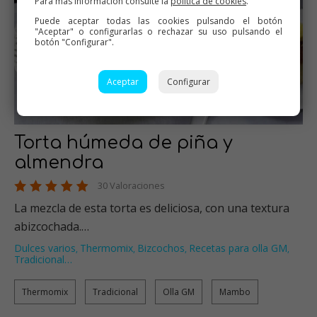
Para más información consulte la
política de cookies
.
Puede aceptar todas las cookies pulsando el botón
"Aceptar" o configurarlas o rechazar su uso pulsando el
botón "Configurar".
Aceptar
Configurar
Torta húmeda de piña y
almendra
30 Valoraciones
La mezcla de esta torta es deliciosa, con una textura
abizcochada.…
Dulces varios
Thermomix
Bizcochos
Recetas para olla GM
,
,
,
,
Tradicional
…
Thermomix
Tradicional
Olla GM
Mambo