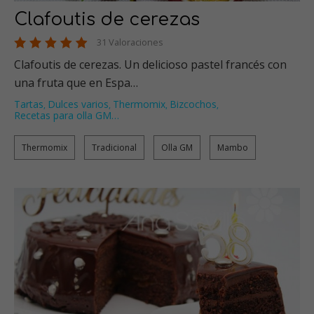
Clafoutis de cerezas
31 Valoraciones
Clafoutis de cerezas. Un delicioso pastel francés con
una fruta que en Espa…
Tartas
Dulces varios
Thermomix
Bizcochos
,
,
,
,
Recetas para olla GM
…
Thermomix
Tradicional
Olla GM
Mambo