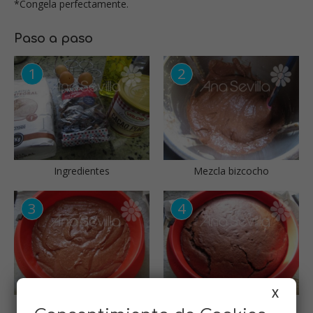
*Congela perfectamente.
Paso a paso
Ingredientes
Mezcla bizcocho
X
Volcar en un molde
Bizcocho horneado