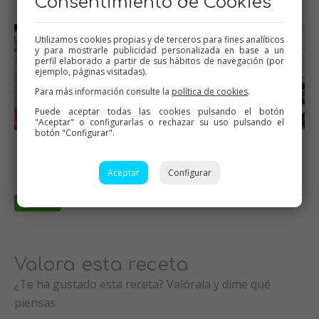
Consentimiento de Cookies
engrasado
Utilizamos cookies propias y de terceros para fines analíticos
y para mostrarle publicidad personalizada en base a un
perfil elaborado a partir de sus hábitos de navegación (por
ejemplo, páginas visitadas).
Para más información consulte la
política de cookies
.
Puede aceptar todas las cookies pulsando el botón
"Aceptar" o configurarlas o rechazar su uso pulsando el
botón "Configurar".
Desmoldar
Bizcocho integral de dátiles
sin azúcar
Aceptar
Configurar
Valora esta receta
¿Te ha gustado esta receta? Valórala y dime qué
piensas