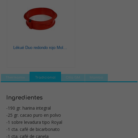
Lékué Duo redondo rojo Molde pastel, Silicona, 23 x 7 x 23 cm
Thermomix
Tradicional
Olla GM
Mambo
Ingredientes
-190 gr. harina integral
-25 gr. cacao puro en polvo
-1 sobre levadura tipo Royal
-1 cta. café de bicarbonato
-1 cta. café de canela