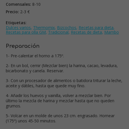
Comensales:
8-10
Precio:
2-3 €
Etiquetas:
Dulces varios
,
Thermomix
,
Bizcochos
,
Recetas para dieta
,
Recetas para olla GM
,
Tradicional
,
Recetas de dieta
,
Mambo
Preparación
1- Pre-calentar el horno a 175º.
2- En un bol, cernir (Mezclar bien) la harina, cacao, levadura,
bicarbonato y canela. Reservar.
3- Con un procesador de alimentos o batidora triturar la leche,
aceite y dátiles, hasta que quede muy fino.
4- Añadir los huevos y vainilla, volver a mezclar bien. Por
último la mezcla de harina y mezclar hasta que no queden
grumos.
5- Volcar en un molde de unos 23 cm. engrasado. Hornear
(175º) unos 45-50 minutos.