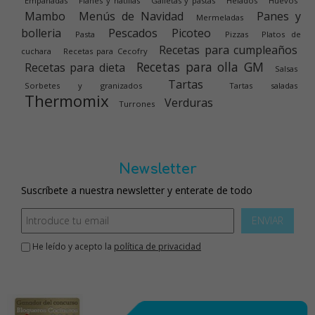
Empanadas
Flanes y natillas
Galletas y pastas
Helados
Huevos
Mambo
Menús de Navidad
Panes y
Mermeladas
bolleria
Pescados
Picoteo
Pasta
Pizzas
Platos de
Recetas para cumpleaños
cuchara
Recetas para Cecofry
Recetas para olla GM
Recetas para dieta
Salsas
Tartas
Sorbetes y granizados
Tartas saladas
Thermomix
Verduras
Turrones
Newsletter
Suscríbete a nuestra newsletter y enterate de todo
ENVIAR
He leído y acepto la
política de privacidad