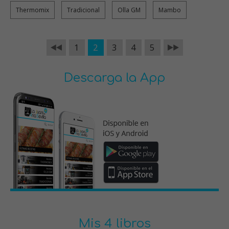
Thermomix
Tradicional
Olla GM
Mambo
1
2
3
4
5
Descarga la App
Mis 4 libros