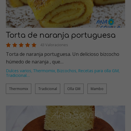
Torta de naranja portuguesa
43 Valoraciones
Torta de naranja portuguesa. Un delicioso bizcocho
húmedo de naranja , que…
Dulces varios
Thermomix
Bizcochos
Recetas para olla GM
,
,
,
,
Tradicional
…
Thermomix
Tradicional
Olla GM
Mambo