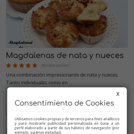
Magdalenas de nata y nueces
36 Valoraciones
Una combinación impresionante de nata y nueces.
Tanto individuales como en …
Dulces varios
Thermomix
Bizcochos
Recetas para olla GM
,
,
,
,
X
Tradicional
…
Consentimiento de Cookies
Thermomix
Tradicional
Olla GM
Mambo
Utilizamos cookies propias y de terceros para fines analíticos
y para mostrarle publicidad personalizada en base a un
perfil elaborado a partir de sus hábitos de navegación (por
ejemplo, páginas visitadas).