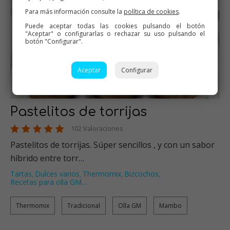
Para más información consulte la
política de cookies
.
Puede aceptar todas las cookies pulsando el botón
"Aceptar" o configurarlas o rechazar su uso pulsando el
botón "Configurar".
Aceptar
Configurar
Pastelitos de torrijas
102 Valoraciones
Pastelitos de torrijas. Súper sencillos , y con un sabor
híbrido entre torr…
Tartas
Dulces varios
Thermomix
Bizcochos
,
,
,
,
Recetas para olla GM
…
Thermomix
Tradicional
Olla GM
Mambo