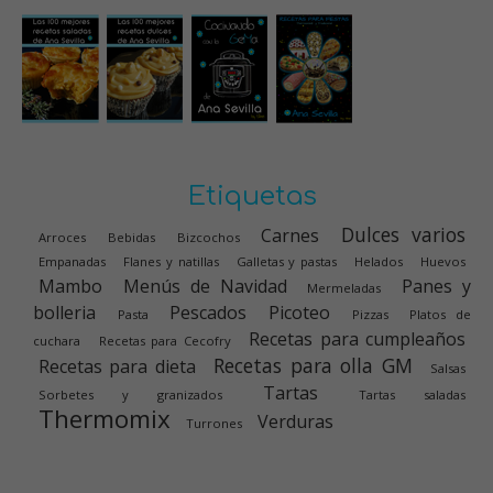
Etiquetas
Dulces varios
Carnes
Arroces
Bebidas
Bizcochos
Empanadas
Flanes y natillas
Galletas y pastas
Helados
Huevos
Mambo
Menús de Navidad
Panes y
Mermeladas
bolleria
Pescados
Picoteo
Pasta
Pizzas
Platos de
Recetas para cumpleaños
cuchara
Recetas para Cecofry
Recetas para olla GM
Recetas para dieta
Salsas
Tartas
Sorbetes y granizados
Tartas saladas
Thermomix
Verduras
Turrones