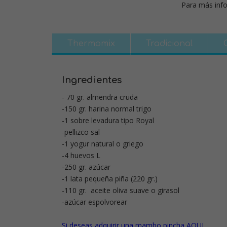
Para más info
Thermomix
Tradicional
Ingredientes
- 70 gr. almendra cruda
-150 gr. harina normal trigo
-1 sobre levadura tipo Royal
-pellizco sal
-1 yogur natural o griego
-4 huevos L
-250 gr. azúcar
-1 lata pequeña piña (220 gr.)
-110 gr. aceite oliva suave o girasol
-azúcar espolvorear
Si deseas adquirir una mambo pincha AQUI