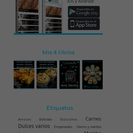
Mis 4 libros
Etiquetas
Carnes
Arroces
Bebidas
Bizcochos
Dulces varios
Empanadas
Flanes y natillas