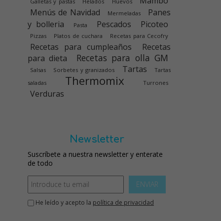
Mambo
Galletas y pastas
Helados
Huevos
Menús de Navidad
Panes
Mermeladas
y bolleria
Pescados
Picoteo
Pasta
Pizzas
Platos de cuchara
Recetas para Cecofry
Recetas para cumpleaños
Recetas
Recetas para olla GM
para dieta
Tartas
Salsas
Sorbetes y granizados
Tartas
Thermomix
saladas
Turrones
Verduras
Newsletter
Suscríbete a nuestra newsletter y enterate
de todo
ENVIAR
He leído y acepto la
política de privacidad