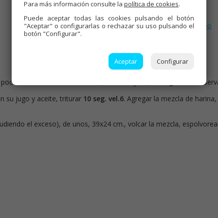
Para más información consulte la
política de cookies
.
Etiquetas:
Dulces varios
,
Thermomix
,
Bizcochos
,
Puede aceptar todas las cookies pulsando el botón
Recetas para olla GM
,
Tradicional
,
Mambo
"Aceptar" o configurarlas o rechazar su uso pulsando el
botón "Configurar".
Aceptar
Configurar
poco del fondo. Añadir la harina, levadura y sal,
12 seg. vel.6
. Reserv
n su jugo y aceite, triturar
10 seg. vel.6
. Agregar la mezcla de harina
udiendo el exceso), de unos, 39x24 cm., volcar la mezcla, espolvorea