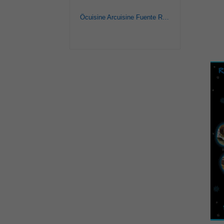
Ôcuisine Arcuisine Fuente Rectangular 39X24 Cm 3,6 L