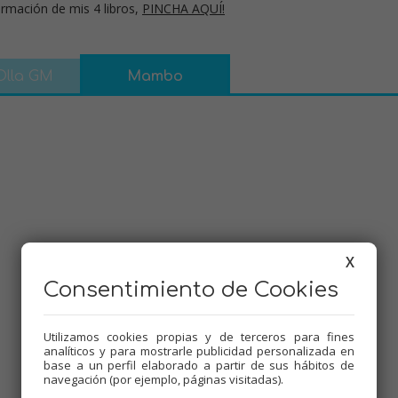
rmación de mis 4 libros,
PINCHA AQUÍ!
Olla GM
Mambo
X
Consentimiento de Cookies
Utilizamos cookies propias y de terceros para fines
analíticos y para mostrarle publicidad personalizada en
base a un perfil elaborado a partir de sus hábitos de
navegación (por ejemplo, páginas visitadas).
Dificultad:
Baja