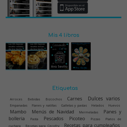
Mis 4 libros
Etiquetas
Dulces varios
Carnes
Arroces
Bebidas
Bizcochos
Empanadas
Flanes y natillas
Galletas y pastas
Helados
Huevos
Mambo
Menús de Navidad
Panes y
Mermeladas
bolleria
Pescados
Picoteo
Pasta
Pizzas
Platos de
Recetas para cumpleaños
cuchara
Recetas para Cecofry