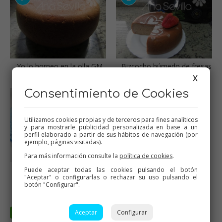
Yo lo horneo en la olla GM,
Bizcocho húmedo de fresas
así me ahorro gasto de luz
en Mambo
X
Consentimiento de Cookies
Utilizamos cookies propias y de terceros para fines analíticos
y para mostrarle publicidad personalizada en base a un
perfil elaborado a partir de sus hábitos de navegación (por
ejemplo, páginas visitadas).
Para más información consulte la
política de cookies
.
Y aquí horneado en el
Puede aceptar todas las cookies pulsando el botón
"Aceptar" o configurarlas o rechazar su uso pulsando el
horno
botón "Configurar".
Aceptar
Configurar