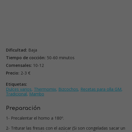
Dificultad:
Baja
Tiempo de cocción:
50-60 minutos
Comensales:
10-12
Precio:
2-3 €
Etiquetas:
Dulces varios
,
Thermomix
,
Bizcochos
,
Recetas para olla GM
,
Tradicional
,
Mambo
Preparación
1- Precalentar el horno a 180º.
2- Triturar las fresas con el azúcar (Si son congeladas sacar un