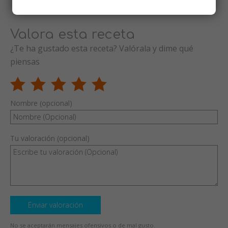
Valora esta receta
¿Te ha gustado esta receta? Valórala y dime qué
piensas
Nombre (opcional)
Tu valoración (opcional)
Enviar valoración
No se aceptarán mensajes ofensivos o de mal gusto.