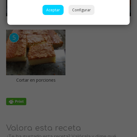
Aceptar
Configurar
img8289
Dejar enfriar
Cortar en porciones
Valora esta receta
¿Te ha gustado esta receta? Valórala y dime qué