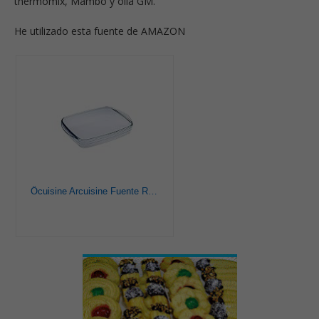
thermomix, Mambo y olla GM.
He utilizado esta fuente de AMAZON
Ôcuisine Arcuisine Fuente Rectangular 39X24 Cm 3,6 L