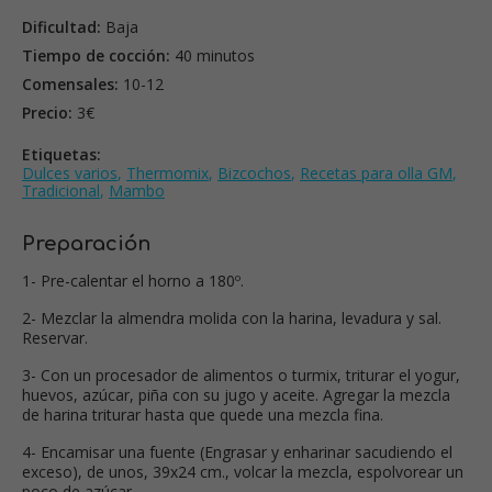
Dificultad:
Baja
Tiempo de cocción:
40 minutos
Comensales:
10-12
Precio:
3€
Etiquetas:
Dulces varios
,
Thermomix
,
Bizcochos
,
Recetas para olla GM
,
Tradicional
,
Mambo
Preparación
1- Pre-calentar el horno a 180º.
2- Mezclar la almendra molida con la harina, levadura y sal.
Reservar.
3- Con un procesador de alimentos o turmix, triturar el yogur,
huevos, azúcar, piña con su jugo y aceite. Agregar la mezcla
de harina triturar hasta que quede una mezcla fina.
4- Encamisar una fuente (Engrasar y enharinar sacudiendo el
exceso), de unos, 39x24 cm., volcar la mezcla, espolvorear un
poco de azúcar.