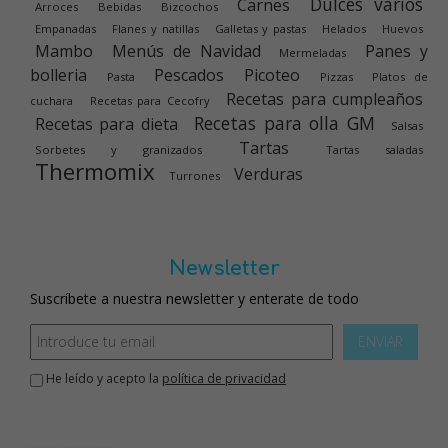
Dulces varios
Carnes
Arroces
Bebidas
Bizcochos
Empanadas
Flanes y natillas
Galletas y pastas
Helados
Huevos
Mambo
Menús de Navidad
Panes y
Mermeladas
bolleria
Pescados
Picoteo
Pasta
Pizzas
Platos de
Recetas para cumpleaños
cuchara
Recetas para Cecofry
Recetas para olla GM
Recetas para dieta
Salsas
Tartas
Sorbetes y granizados
Tartas saladas
Thermomix
Verduras
Turrones
Newsletter
Suscríbete a nuestra newsletter y enterate de todo
ENVIAR
He leído y acepto la
política de privacidad