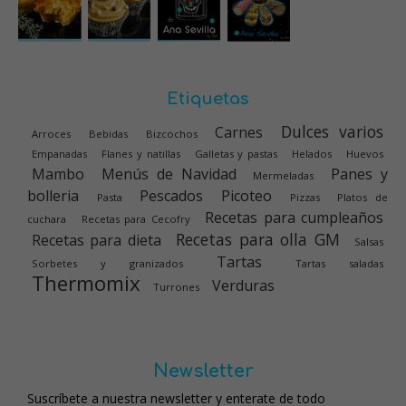
Etiquetas
Dulces varios
Carnes
Arroces
Bebidas
Bizcochos
Empanadas
Flanes y natillas
Galletas y pastas
Helados
Huevos
Mambo
Menús de Navidad
Panes y
Mermeladas
bolleria
Pescados
Picoteo
Pasta
Pizzas
Platos de
Recetas para cumpleaños
cuchara
Recetas para Cecofry
Recetas para olla GM
Recetas para dieta
Salsas
Tartas
Sorbetes y granizados
Tartas saladas
Thermomix
Verduras
Turrones
Newsletter
Suscríbete a nuestra newsletter y enterate de todo