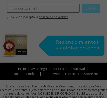
ENVIAR
He leído y acepto la
política de privacidad
Inicio
aviso legal
política de privacidad
política de cookies
mapa web
contacto
sobre mi
Este blog está bajo licencia de Creative Commons, protegido por Save
Creative, y por tanto sujeto a derechos de autor. Todas las recetas, fotografías
y el resto de contenidos, NO PUEDEN SER COPIADOS ni publicados total o
parcialmente en otro blog, web o cualquier otro medios sin la autorización
previa por escrito de la autora.