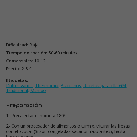
Dificultad:
Baja
Tiempo de cocción:
50-60 minutos
Comensales:
10-12
Precio:
2-3 €
Etiquetas:
Dulces varios
,
Thermomix
,
Bizcochos
,
Recetas para olla GM
,
Tradicional
,
Mambo
Preparación
1- Precalentar el horno a 180º.
2- Con un procesador de alimentos o turmix, triturar las fresas
con el azúcar (Si son congeladas sacar un rato antes), hasta
hacer un puré.