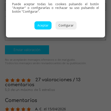
Nombre (opcional)
Puede aceptar todas las cookies pulsando el botón
"Aceptar" o configurarlas o rechazar su uso pulsando el
botón "Configurar".
Tu valoración (opcional)
Aceptar
Configurar
Enviar valoración
No se aceptarán mensajes ofensivos o de mal gusto.
Todos los mensajes serán revisados antes de su publicación.
27 valoraciones / 13
comentarios
5,0 de un máximo de 5 estrellas
Comentarios
A. C
el 15/04/2026