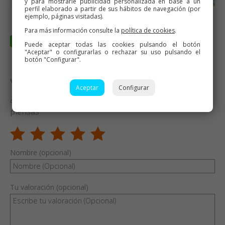
y para mostrarle publicidad personalizada en base a un
perfil elaborado a partir de sus hábitos de navegación (por
ejemplo, páginas visitadas).
Para más información consulte la
política de cookies
.
Puede aceptar todas las cookies pulsando el botón
"Aceptar" o configurarlas o rechazar su uso pulsando el
botón "Configurar".
Valora esta receta
Aceptar
Configurar
¿Te ha gustado esta receta? Valórala y dime qué
piensas
Nombre (opcional)
Tu valoración (opcional)