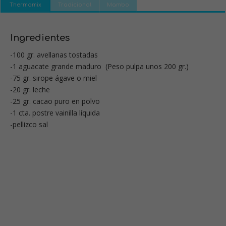
Thermomix
Tradicional
Mambo
Ingredientes
-100 gr. avellanas tostadas
-1 aguacate grande maduro (Peso pulpa unos 200 gr.)
-75 gr. sirope ágave o miel
-20 gr. leche
-25 gr. cacao puro en polvo
-1 cta. postre vainilla líquida
-pellizco sal