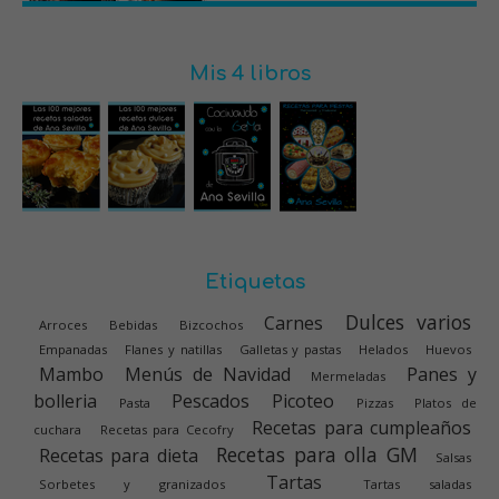
Mis 4 libros
Etiquetas
Dulces varios
Carnes
Arroces
Bebidas
Bizcochos
Empanadas
Flanes y natillas
Galletas y pastas
Helados
Huevos
Mambo
Menús de Navidad
Panes y
Mermeladas
bolleria
Pescados
Picoteo
Pasta
Pizzas
Platos de
Recetas para cumpleaños
cuchara
Recetas para Cecofry
Recetas para olla GM
Recetas para dieta
Salsas
Tartas
Sorbetes y granizados
Tartas saladas