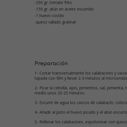
-250 gr. tomate frito
-150 gr. atún en aceite escurrido
-1 huevo cocido
-queso rallado gratinar
Preparación
1- Cortar transversalmente los calabacines y vaci
tapada con film y llevar 2-3 minutos al microondas.
2- Picar la cebolla, ajos, pimientos, sal, pimient
medio unos 20-25 minutos.
3- Escurrir de agua los cascos de calabacín, coloc
4- Añadir al pisto el huevo picado y el atún escurr
5- Rellenar los calabacines, espolvorear con ques