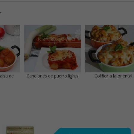
r
alsa de
Canelones de puerro lights
Coliflor a la oriental
s