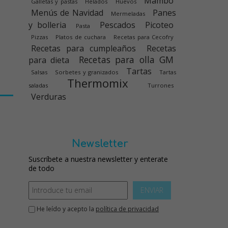
Mambo
Galletas y pastas
Helados
Huevos
Menús de Navidad
Panes
Mermeladas
y bolleria
Pescados
Picoteo
Pasta
Pizzas
Platos de cuchara
Recetas para Cecofry
Recetas para cumpleaños
Recetas
Recetas para olla GM
para dieta
Tartas
Salsas
Sorbetes y granizados
Tartas
Thermomix
saladas
Turrones
Verduras
Newsletter
Suscríbete a nuestra newsletter y enterate
de todo
ENVIAR
He leído y acepto la
política de privacidad