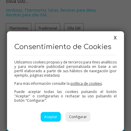
oliva 500…
Verduras
Thermomix
Setas
Recetas para dieta
,
,
,
,
Recetas para olla GM
…
Thermomix
Tradicional
Olla GM
X
Consentimiento de Cookies
25
26
27
28
29
Utilizamos cookies propias y de terceros para fines analíticos
Descarga la App
y para mostrarle publicidad personalizada en base a un
perfil elaborado a partir de sus hábitos de navegación (por
ejemplo, páginas visitadas).
Para más información consulte la
política de cookies
.
Puede aceptar todas las cookies pulsando el botón
"Aceptar" o configurarlas o rechazar su uso pulsando el
botón "Configurar".
Aceptar
Configurar