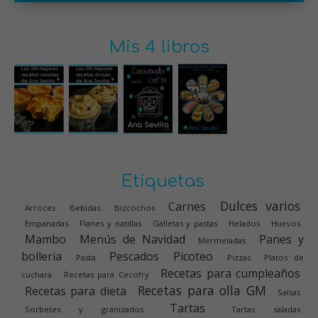
Mis 4 libros
Etiquetas
Dulces varios
Carnes
Arroces
Bebidas
Bizcochos
Empanadas
Flanes y natillas
Galletas y pastas
Helados
Huevos
Mambo
Menús de Navidad
Panes y
Mermeladas
bolleria
Pescados
Picoteo
Pasta
Pizzas
Platos de
Recetas para cumpleaños
cuchara
Recetas para Cecofry
Recetas para olla GM
Recetas para dieta
Salsas
Tartas
Sorbetes y granizados
Tartas saladas