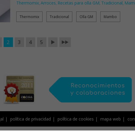
Thermomix
Arroces
Recetas para olla GM
Tradicional
Mam
,
,
,
,
Thermomix
Tradicional
Olla GM
Mambo
2
3
4
5
al
política de privacidad
política de cookies
mapa web
con
de Creative Commons, protegido por Save Creative, y por tanto sujeto a derecho