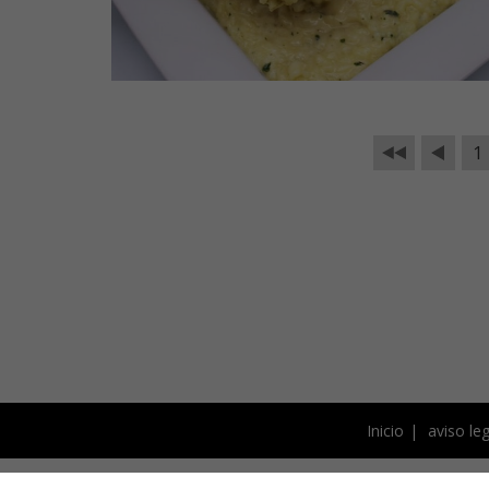
1
Inicio
aviso leg
Este blog está bajo licencia 