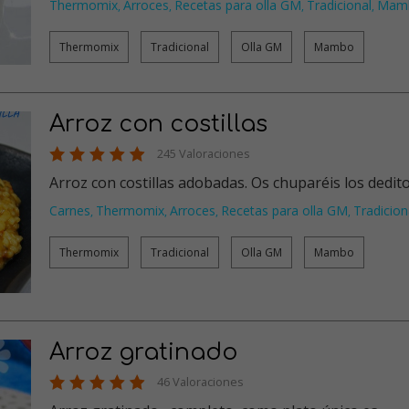
Thermomix
Arroces
Recetas para olla GM
Tradicional
Mam
,
,
,
,
Thermomix
Tradicional
Olla GM
Mambo
Arroz con costillas
245 Valoraciones
Arroz con costillas adobadas. Os chuparéis los dedit
Carnes
Thermomix
Arroces
Recetas para olla GM
Tradicion
,
,
,
,
Thermomix
Tradicional
Olla GM
Mambo
Arroz gratinado
46 Valoraciones