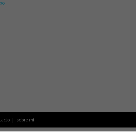
bo
tacto
sobre mi
s de autor. Todas las recetas,