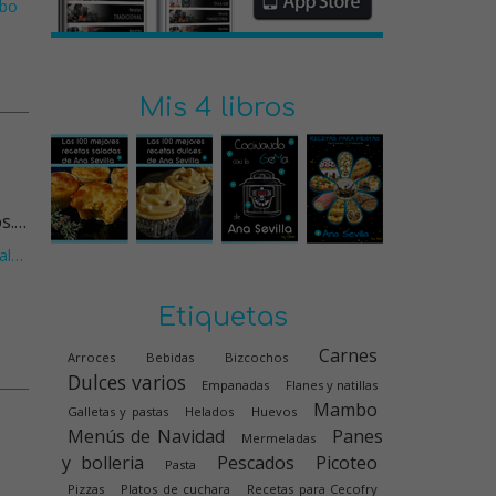
bo
Mis 4 libros
os.…
al
…
Etiquetas
Carnes
Arroces
Bebidas
Bizcochos
Dulces varios
Empanadas
Flanes y natillas
Mambo
Galletas y pastas
Helados
Huevos
Menús de Navidad
Panes
Mermeladas
y bolleria
Pescados
Picoteo
Pasta
Pizzas
Platos de cuchara
Recetas para Cecofry