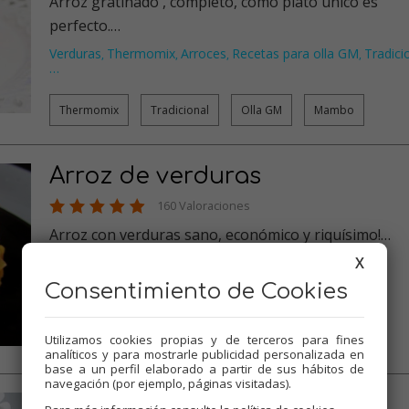
Arroz gratinado , completo, como plato único es
perfecto.…
Verduras
Thermomix
Arroces
Recetas para olla GM
Tradici
,
,
,
,
…
Thermomix
Tradicional
Olla GM
Mambo
Arroz de verduras
160 Valoraciones
Arroz con verduras sano, económico y riquísimo!…
X
Verduras
Thermomix
Arroces
Recetas para dieta
,
,
,
,
Recetas para olla GM
…
Consentimiento de Cookies
Thermomix
Tradicional
Olla GM
Mambo
Utilizamos cookies propias y de terceros para fines
analíticos y para mostrarle publicidad personalizada en
base a un perfil elaborado a partir de sus hábitos de
navegación (por ejemplo, páginas visitadas).
Risotto de chorizo