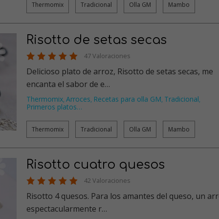
Thermomix
Tradicional
Olla GM
Mambo
Risotto de setas secas
47 Valoraciones
Delicioso plato de arroz, Risotto de setas secas, me
encanta el sabor de e…
Thermomix
Arroces
Recetas para olla GM
Tradicional
,
,
,
,
Primeros platos
…
Thermomix
Tradicional
Olla GM
Mambo
Risotto cuatro quesos
42 Valoraciones
Risotto 4 quesos. Para los amantes del queso, un arroz
espectacularmente r…