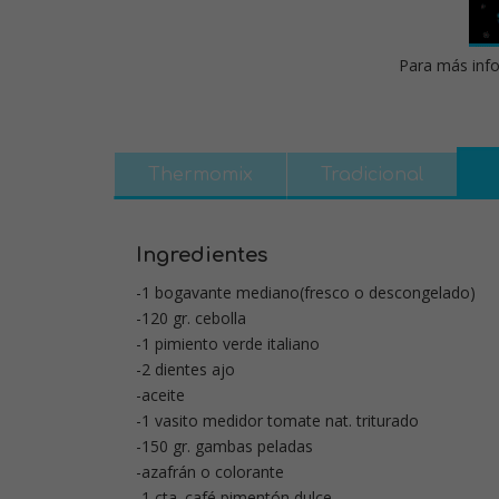
Para más info
Thermomix
Tradicional
Ingredientes
-1 bogavante mediano(fresco o descongelado)
-120 gr. cebolla
-1 pimiento verde italiano
-2 dientes ajo
-aceite
-1 vasito medidor tomate nat. triturado
-150 gr. gambas peladas
-azafrán o colorante
-1 cta. café pimentón dulce