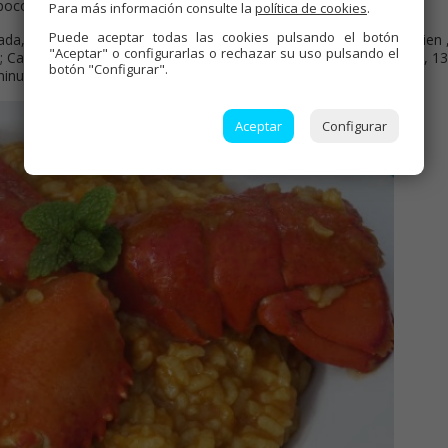
poco, despues el arroz y sofreír de nuevo
Para más información consulte la
política de cookies
.
Puede aceptar todas las cookies pulsando el botón
ada, menú guiso, 8 minutos, 130º, media presión. Abrir remover bien 
"Aceptar" o configurarlas o rechazar su uso pulsando el
H; Caldo o fumet, remover, válvula cerrada, menú arroz, 8 minutos, 13
botón "Configurar".
inutos y servir.
Aceptar
Configurar