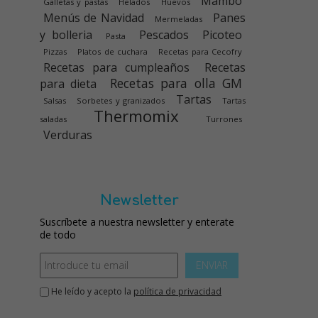
Mambo
Galletas y pastas
Helados
Huevos
Menús de Navidad
Panes
Mermeladas
y bolleria
Pescados
Picoteo
Pasta
Pizzas
Platos de cuchara
Recetas para Cecofry
Recetas para cumpleaños
Recetas
Recetas para olla GM
para dieta
Tartas
Salsas
Sorbetes y granizados
Tartas
Thermomix
saladas
Turrones
Verduras
Newsletter
Suscríbete a nuestra newsletter y enterate
de todo
ENVIAR
He leído y acepto la
política de privacidad