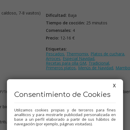
 caldoso, 7-8 vasitos)
Dificultad:
Baja
Tiempo de cocción:
25 minutos
Comensales:
4
Precio:
12-16 €
Etiquetas:
Pescados
,
Thermomix
,
Platos de cuchara
,
Arroces
,
Especial Navidad
,
Recetas para olla GM
,
Tradicional
,
Primeros platos
,
Menús de Navidad
,
Mamb
X
/160º, añadir la cebolla, ajos y pimiento, bien picaditos y pochar bie
Consentimiento de Cookies
 bien, válvula cerrada, guiso, 4 minutos, 140º, media presión,
Utilizamos cookies propias y de terceros para fines
analíticos y para mostrarle publicidad personalizada en
base a un perfil elaborado a partir de sus hábitos de
riturar. Introducir de nievo en la cubeta.
navegación (por ejemplo, páginas visitadas).