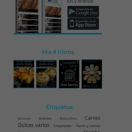
Mis 4 libros
Etiquetas
Carnes
Arroces
Bebidas
Bizcochos
Dulces varios
Empanadas
Flanes y natillas