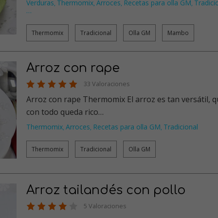
Verduras
Thermomix
Arroces
Recetas para olla GM
Tradici
,
,
,
,
…
Thermomix
Tradicional
Olla GM
Mambo
Arroz con rape
33 Valoraciones
Arroz con rape Thermomix El arroz es tan versátil, que
con todo queda rico…
Thermomix
Arroces
Recetas para olla GM
Tradicional
,
,
,
Thermomix
Tradicional
Olla GM
Arroz tailandés con pollo
5 Valoraciones