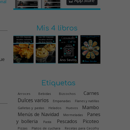
onal
Mis 4 libros
Etiquetas
Carnes
Arroces
Bebidas
Bizcochos
Dulces varios
Empanadas
Flanes y natillas
Mambo
Galletas y pastas
Helados
Huevos
Menús de Navidad
Panes
Mermeladas
y bolleria
Pescados
Picoteo
Pasta
Pizzas
Platos de cuchara
Recetas para Cecofry