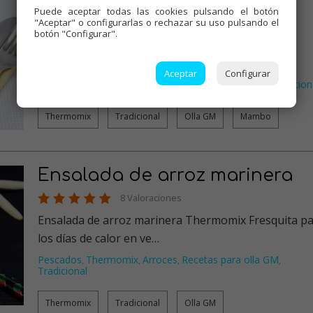
Arroz con pollo al curry
Puede aceptar todas las cookies pulsando el botón
"Aceptar" o configurarlas o rechazar su uso pulsando el
73 Valoraciones
botón "Configurar".
Arroz con pollo al curry. Para los amantes de esta
especia, un rico arroz c…
Aceptar
Configurar
Carnes
Thermomix
Arroces
Recetas para olla GM
Tradicion
,
,
,
,
Thermomix
Tradicional
Olla GM
Mambo
Ensalada de arroz marinera
8 Valoraciones
Ensalada de arroz marinera Thermomix Fresquita p
los días de calor en ve…
Pescados
Thermomix
Arroces
Recetas para olla GM
,
,
,
,
Tradicional
Thermomix
Tradicional
Olla GM