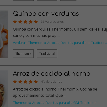
Quinoa con verduras
36 Valoraciones
Quinoa con verduras Thermomix. Un semi-cereal sú
sano y con muchas propi…
Verduras
Thermomix
Arroces
Recetas para dieta
Tradiciona
,
,
,
,
Thermomix
Tradicional
Arroz de cocido al horno
4 Valoraciones
Arroz de cocido al horno Thermomix. Cocina de
aprovechamiento total. Qué …
Thermomix
Arroces
Recetas para olla GM
Tradicional
,
,
,