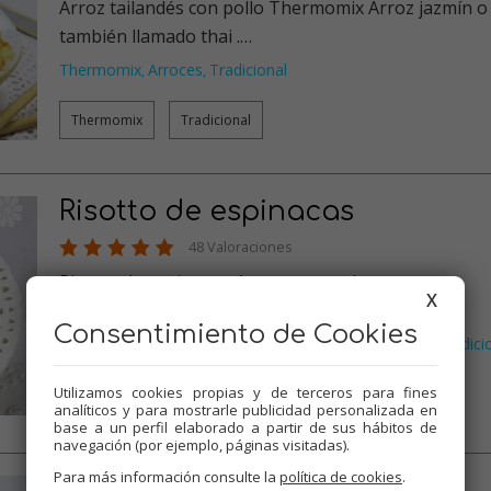
Arroz tailandés con pollo Thermomix Arroz jazmín o
también llamado thai .…
Thermomix
Arroces
Tradicional
,
,
Thermomix
Tradicional
Risotto de espinacas
48 Valoraciones
Risotto de espinacas. Arroz con verduras, que
X
sorprende por su sabor. Se pu…
Consentimiento de Cookies
Verduras
Thermomix
Arroces
Recetas para olla GM
Tradici
,
,
,
,
…
Utilizamos cookies propias y de terceros para fines
analíticos y para mostrarle publicidad personalizada en
Thermomix
Tradicional
Olla GM
Mambo
base a un perfil elaborado a partir de sus hábitos de
navegación (por ejemplo, páginas visitadas).
Para más información consulte la
política de cookies
.