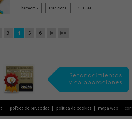
Thermomix
Tradicional
Olla GM
3
4
5
6
al
política de privacidad
política de cookies
mapa web
con
de Creative Commons, protegido por Save Creative, y por tanto sujeto a derecho
contenidos, NO PUEDEN SER COPIADOS ni publicados total o parcialmente en otro