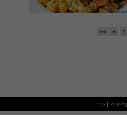
2
Inicio
aviso leg
Este blog está bajo licencia 
fotografías y el resto de 