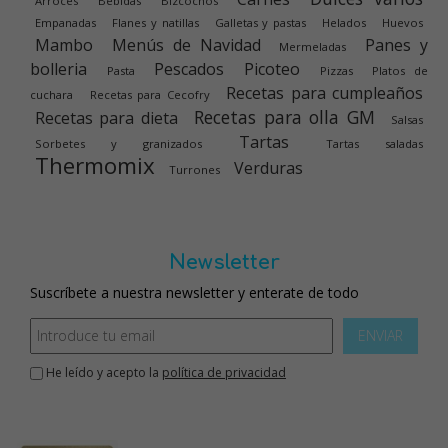
Arroces
Bebidas
Bizcochos
Empanadas
Flanes y natillas
Galletas y pastas
Helados
Huevos
Mambo
Menús de Navidad
Panes y
Mermeladas
bolleria
Pescados
Picoteo
Pasta
Pizzas
Platos de
Recetas para cumpleaños
cuchara
Recetas para Cecofry
Recetas para olla GM
Recetas para dieta
Salsas
Tartas
Sorbetes y granizados
Tartas saladas
Thermomix
Verduras
Turrones
Newsletter
Suscríbete a nuestra newsletter y enterate de todo
ENVIAR
He leído y acepto la
política de privacidad