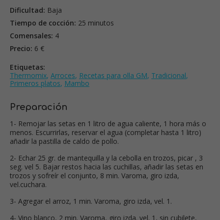
Dificultad:
Baja
Tiempo de cocción:
25 minutos
Comensales:
4
Precio:
6 €
Etiquetas:
Thermomix
,
Arroces
,
Recetas para olla GM
,
Tradicional
,
Primeros platos
,
Mambo
Preparación
1- Remojar las setas en 1 litro de agua caliente, 1 hora más o
menos. Escurrirlas, reservar el agua (completar hasta 1 litro)
añadir la pastilla de caldo de pollo.
2- Echar 25 gr. de mantequilla y la cebolla en trozos, picar , 3
seg. vel 5. Bajar restos hacia las cuchillas, añadir las setas en
trozos y sofreír el conjunto, 8 min. Varoma, giro izda,
vel.cuchara.
3- Agregar el arroz, 1 min. Varoma, giro izda, vel. 1.
4- Vino blanco, 2 min. Varoma, giro izda. vel. 1, sin cubilete,