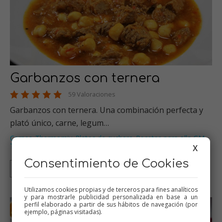
Garbanzos con ternera
59 Valoraciones
Garbanzos con ternera. Una combinación perfecta y
plató único, carne, legum…
Carnes
Thermomix
Platos de cuchara
Recetas para olla GM
,
,
,
,
Tradicional
…
X
Consentimiento de Cookies
Thermomix
Tradicional
Olla GM
Mambo
Utilizamos cookies propias y de terceros para fines analíticos
y para mostrarle publicidad personalizada en base a un
perfil elaborado a partir de sus hábitos de navegación (por
ejemplo, páginas visitadas).