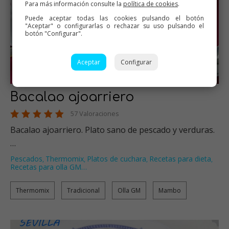
Para más información consulte la
política de cookies
.
Puede aceptar todas las cookies pulsando el botón
"Aceptar" o configurarlas o rechazar su uso pulsando el
botón "Configurar".
Aceptar
Configurar
Bacalao ajoarriero
57 Valoraciones
Bacalao ajoarriero. Plato sano de pescado y verduras.
…
Pescados
Thermomix
Platos de cuchara
Recetas para dieta
,
,
,
,
Recetas para olla GM
…
Thermomix
Tradicional
Olla GM
Mambo