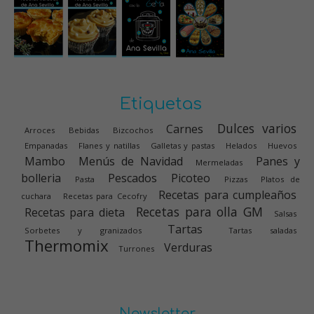
Etiquetas
Dulces varios
Carnes
Arroces
Bebidas
Bizcochos
Empanadas
Flanes y natillas
Galletas y pastas
Helados
Huevos
Mambo
Menús de Navidad
Panes y
Mermeladas
bolleria
Pescados
Picoteo
Pasta
Pizzas
Platos de
Recetas para cumpleaños
cuchara
Recetas para Cecofry
Recetas para olla GM
Recetas para dieta
Salsas
Tartas
Sorbetes y granizados
Tartas saladas
Thermomix
Verduras
Turrones
Newsletter